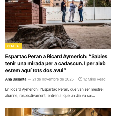
GENERAL
Espartac Peran a Ricard Aymerich: “Sabies
tenir una mirada per a cadascun. I per això
estem aquí tots dos avui”
Ana Basanta
21 de novembre de 2025
12 Mins Read
En Ricard Aymerich i l’Espartac Peran, que van ser mestre i
alumne, respectivament, entren al que un dia va ser…