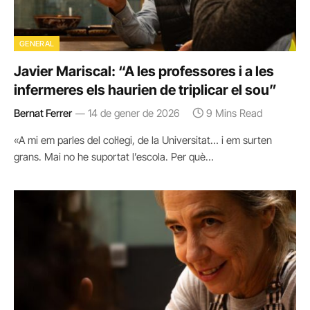
GENERAL
Javier Mariscal: “A les professores i a les
infermeres els haurien de triplicar el sou”
Bernat Ferrer
14 de gener de 2026
9 Mins Read
«A mi em parles del col·legi, de la Universitat… i em surten
grans. Mai no he suportat l’escola. Per què…