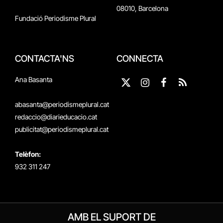
08010, Barcelona
Fundació Periodisme Plural
CONTACTA'NS
CONNECTA
Ana Basanta
X
Instagram
Facebook
RSS
(Twitter)
abasanta@periodismeplural.cat
redaccio@diarieducacio.cat
publicitat@periodismeplural.cat
Telèfon:
932 311 247
AMB EL SUPORT DE