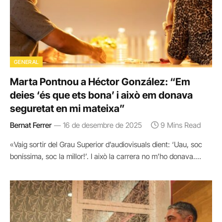
GENERAL
Marta Pontnou a Héctor González: “Em
deies ‘és que ets bona’ i això em donava
seguretat en mi mateixa”
Bernat Ferrer
16 de desembre de 2025
9 Mins Read
«Vaig sortir del Grau Superior d’audiovisuals dient: ‘Uau, soc
boníssima, soc la millor!’. I això la carrera no m’ho donava.…