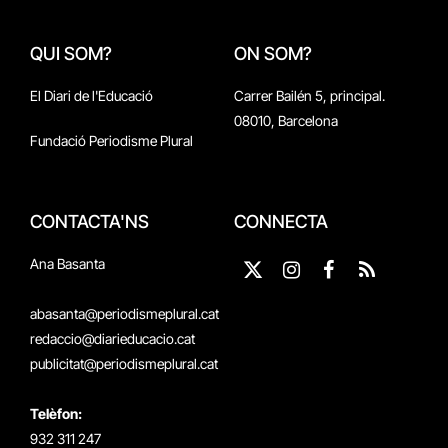
QUI SOM?
ON SOM?
El Diari de l'Educació
Carrer Bailén 5, principal.
08010, Barcelona
Fundació Periodisme Plural
CONTACTA'NS
CONNECTA
Ana Basanta
X
Instagram
Facebook
RSS
(Twitter)
abasanta@periodismeplural.cat
redaccio@diarieducacio.cat
publicitat@periodismeplural.cat
Telèfon:
932 311 247