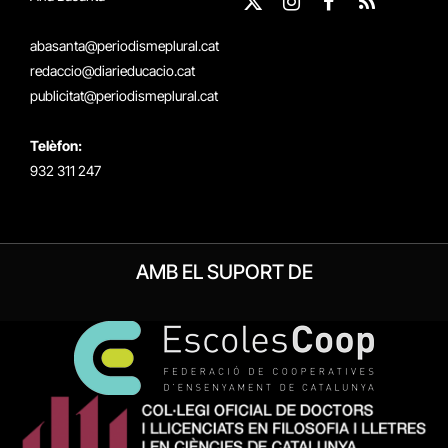
X
Instagram
Facebook
RSS
(Twitter)
abasanta@periodismeplural.cat
redaccio@diarieducacio.cat
publicitat@periodismeplural.cat
Telèfon:
932 311 247
AMB EL SUPORT DE