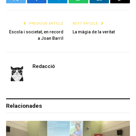
Twitter
Facebook
Telegram
WhatsApp
LinkedIn
Copy
Link
PREVIOUS ARTICLE
NEXT ARTICLE
Escola i societat, en record
La màgia de la veritat
a Joan Barril
Redacció
Relacionades