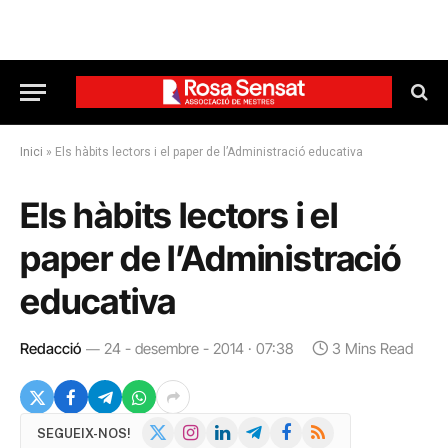
Inici
»
Els hàbits lectors i el paper de l’Administració educativa
Els hàbits lectors i el
paper de l’Administració
educativa
Redacció
24 - desembre - 2014 · 07:38
3 Mins Read
X
Instagram
LinkedIn
Telegram
Facebook
RSS
SEGUEIX-NOS!
(Twitter)