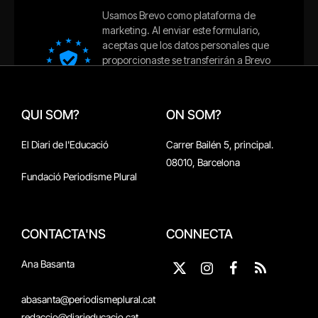
QUI SOM?
ON SOM?
El Diari de l'Educació
Carrer Bailén 5, principal.
08010, Barcelona
Fundació Periodisme Plural
CONTACTA'NS
CONNECTA
Ana Basanta
X
Instagram
Facebook
RSS
(Twitter)
abasanta@periodismeplural.cat
redaccio@diarieducacio.cat