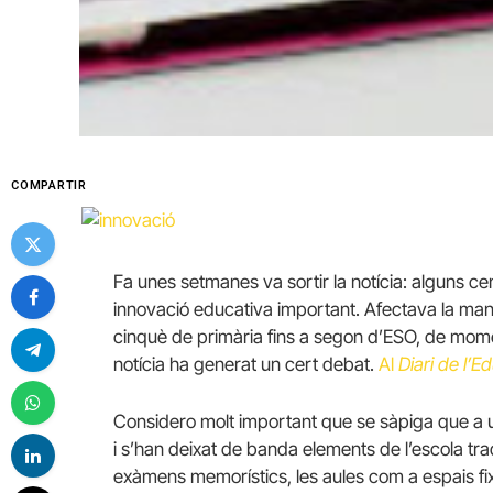
COMPARTIR
Fa unes setmanes va sortir la notícia: alguns c
innovació educativa important. Afectava la mane
cinquè de primària fins a segon d’ESO, de moment
notícia ha generat un cert debat.
Al
Diari de l’E
Considero molt important que se sàpiga que a u
i s’han deixat de banda elements de l’escola trad
exàmens memorístics, les aules com a espais fix