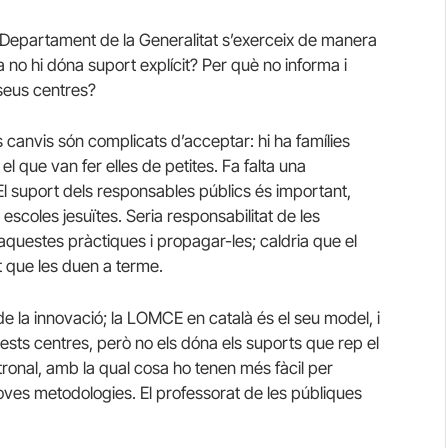
el Departament de la Generalitat s’exerceix de manera
a no hi dóna suport explícit? Per què no informa i
 seus centres?
ls canvis són complicats d’acceptar: hi ha famílies
 el que van fer elles de petites. Fa falta una
El suport dels responsables públics és important,
escoles jesuïtes. Seria responsabilitat de les
questes pràctiques i propagar-les; caldria que el
t que les duen a terme.
e la innovació; la LOMCE en català és el seu model, i
ests centres, però no els dóna els suports que rep el
tronal, amb la qual cosa ho tenen més fàcil per
oves metodologies. El professorat de les públiques