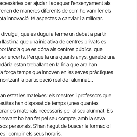
ecessàries per ajudar i adequar l’ensenyament als
prenen de maneres diferents de com ho vam fer els
a innovació, té aspectes a canviar i a millorar.
 es divulgui, que es dugui a terme un debat a partir
llàstima que una iniciativa de centres privats es
ortància que es dóna als centres públics, que
per encerts. Perquè fa uns quants anys, gairebé una
ària estan treballant en la línia que ara han
 fa força temps que innoven en les seves pràctiques
rioritzant la participació real de l’alumnat…
an estat les mateixes: els mestres i professors que
jesuïtes han disposat de temps (unes quantes
ar els materials necessaris per al seu alumnat. Els
innovant ho han fet pel seu compte, amb la seva
sos personals. S’han hagut de buscar la formació i
es i complir els seus horaris.