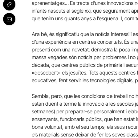
aprenentatges… Es tracta d’unes innovacions n
infants nascuts al segle xxi, que segurament a
que tenim uns quants anys a l’esquena. I, com tot
Ara bé, és significatiu que la notícia interessi i
d’una experiència en centres concertats. És una 
presenti com una novetat: demostra la poca imp
massa vegades són notícia per problemes i no 
dècada, que centres públics de primària i secund
«descobert» els jesuïtes. Tots aquests centres
educatives, fent servir les tecnologies digitals, p
Sembla, però, que les condicions de treball no h
estan duent a terme la innovació a les escoles 
setmanes) per preparar-se personalment i elabor
ensenyants, funcionaris públics, que han estat 
bona voluntat, amb el seu temps, els seus recur
els materials sense deixar de fer les seves class