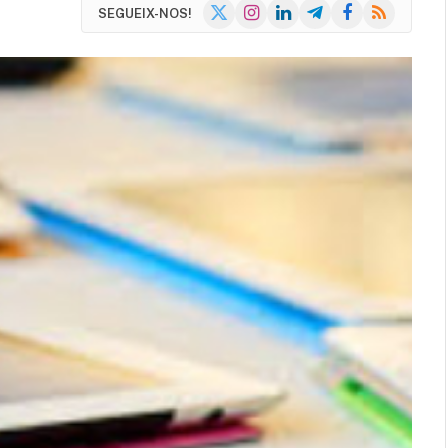
X
Instagram
LinkedIn
Telegram
Facebook
RSS
SEGUEIX-NOS!
(Twitter)