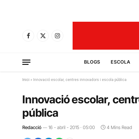
Facebook
X
Instagram
(Twitter)
BLOGS
ESCOLA
Inici
»
Innovació escolar, centres innovadors i escola pública
Innovació escolar, cent
pública
Redacció
16 - abril - 2015 · 05:00
4 Mins Read