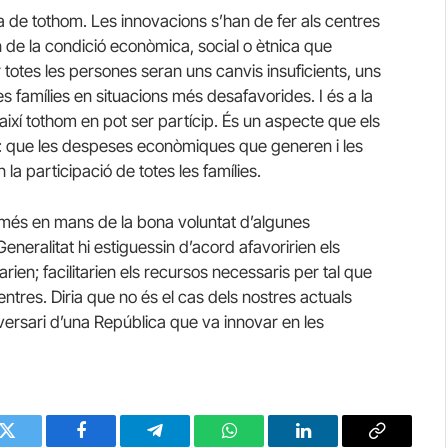
la de tothom. Les innovacions s’han de fer als centres
uin de la condició econòmica, social o ètnica que
r totes les persones seran uns canvis insuficients, uns
s famílies en situacions més desafavorides. I és a la
així tothom en pot ser partícip. És un aspecte que els
t: que les despeses econòmiques que generen i les
a participació de totes les famílies.
més en mans de la bona voluntat d’algunes
eneralitat hi estiguessin d’acord afavoririen els
ien; facilitarien els recursos necessaris per tal que
ntres. Diria que no és el cas dels nostres actuals
niversari d’una República que va innovar en les
Twitter
Facebook
Telegram
WhatsApp
LinkedIn
Copy