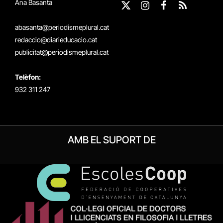
Ana Basanta
X
Instagram
Facebook
RSS
(Twitter)
abasanta@periodismeplural.cat
redaccio@diarieducacio.cat
publicitat@periodismeplural.cat
Telèfon:
932 311 247
AMB EL SUPORT DE