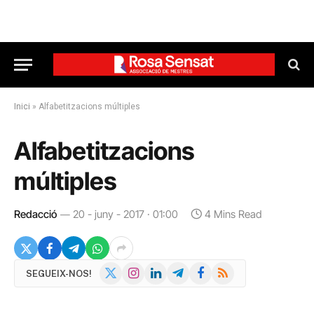
Inici
»
Alfabetitzacions múltiples
Alfabetitzacions
múltiples
Redacció
20 - juny - 2017 · 01:00
4 Mins Read
X
Instagram
LinkedIn
Telegram
Facebook
RSS
SEGUEIX-NOS!
(Twitter)