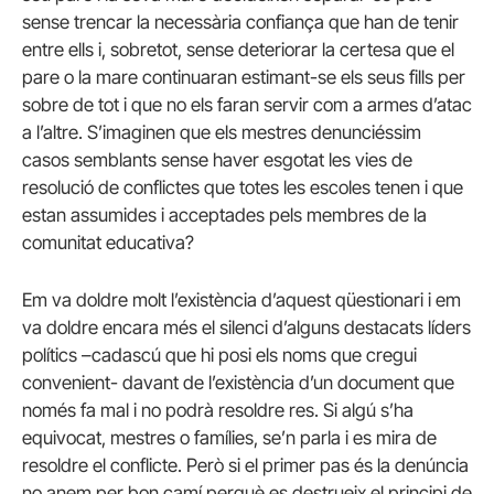
sense trencar la necessària confiança que han de tenir
entre ells i, sobretot, sense deteriorar la certesa que el
pare o la mare continuaran estimant-se els seus fills per
sobre de tot i que no els faran servir com a armes d’atac
a l’altre. S’imaginen que els mestres denunciéssim
casos semblants sense haver esgotat les vies de
resolució de conflictes que totes les escoles tenen i que
estan assumides i acceptades pels membres de la
comunitat educativa?
Em va doldre molt l’existència d’aquest qüestionari i em
va doldre encara més el silenci d’alguns destacats líders
polítics –cadascú que hi posi els noms que cregui
convenient- davant de l’existència d’un document que
només fa mal i no podrà resoldre res. Si algú s’ha
equivocat, mestres o famílies, se’n parla i es mira de
resoldre el conflicte. Però si el primer pas és la denúncia
no anem per bon camí perquè es destrueix el principi de