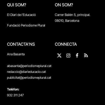
QUI SOM?
ON SOM?
El Diari de l'Educació
Carrer Bailén 5, principal.
08010, Barcelona
Fundació Periodisme Plural
CONTACTA'NS
CONNECTA
Ana Basanta
X
Instagram
Facebook
RSS
(Twitter)
abasanta@periodismeplural.cat
redaccio@diarieducacio.cat
publicitat@periodismeplural.cat
Telèfon:
932 311 247