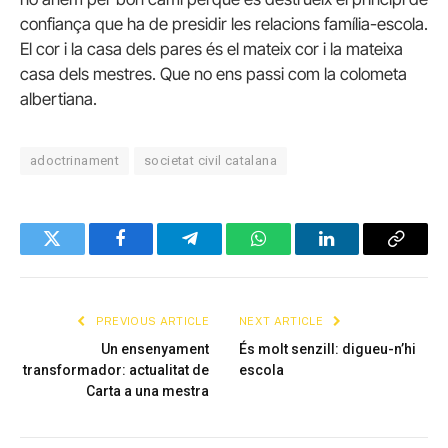
confiança que ha de presidir les relacions família-escola.
El cor i la casa dels pares és el mateix cor i la mateixa
casa dels mestres. Que no ens passi com la colometa
albertiana.
adoctrinament
societat civil catalana
Twitter
Facebook
Telegram
WhatsApp
LinkedIn
Copy
Link
PREVIOUS ARTICLE
NEXT ARTICLE
Un ensenyament
És molt senzill: digueu-n’hi
transformador: actualitat de
escola
Carta a una mestra