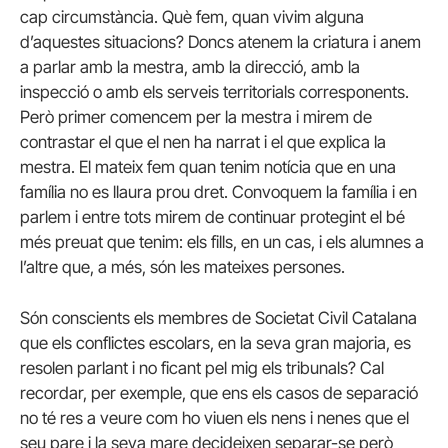
cap circumstància. Què fem, quan vivim alguna
d’aquestes situacions? Doncs atenem la criatura i anem
a parlar amb la mestra, amb la direcció, amb la
inspecció o amb els serveis territorials corresponents.
Però primer comencem per la mestra i mirem de
contrastar el que el nen ha narrat i el que explica la
mestra. El mateix fem quan tenim notícia que en una
família no es llaura prou dret. Convoquem la família i en
parlem i entre tots mirem de continuar protegint el bé
més preuat que tenim: els fills, en un cas, i els alumnes a
l’altre que, a més, són les mateixes persones.
Són conscients els membres de Societat Civil Catalana
que els conflictes escolars, en la seva gran majoria, es
resolen parlant i no ficant pel mig els tribunals? Cal
recordar, per exemple, que ens els casos de separació
no té res a veure com ho viuen els nens i nenes que el
seu pare i la seva mare decideixen separar-se però