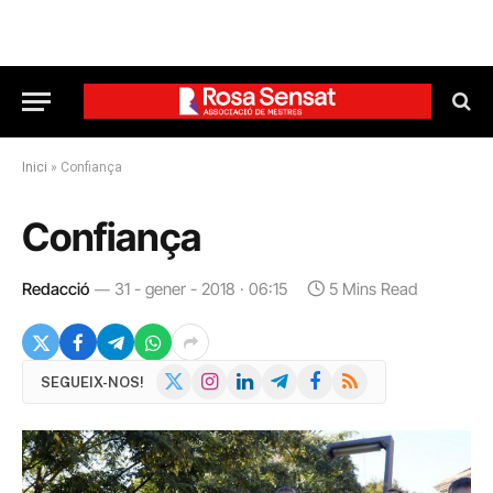
Inici
»
Confiança
Confiança
Redacció
31 - gener - 2018 · 06:15
5 Mins Read
X
Instagram
LinkedIn
Telegram
Facebook
RSS
SEGUEIX-NOS!
(Twitter)