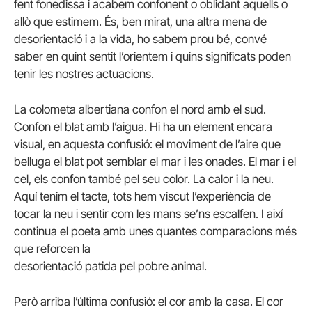
fent fonedissa i acabem confonent o oblidant aquells o
allò que estimem. És, ben mirat, una altra mena de
desorientació i a la vida, ho sabem prou bé, convé
saber en quint sentit l’orientem i quins significats poden
tenir les nostres actuacions.
La colometa albertiana confon el nord amb el sud.
Confon el blat amb l’aigua. Hi ha un element encara
visual, en aquesta confusió: el moviment de l’aire que
belluga el blat pot semblar el mar i les onades. El mar i el
cel, els confon també pel seu color. La calor i la neu.
Aquí tenim el tacte, tots hem viscut l’experiència de
tocar la neu i sentir com les mans se’ns escalfen. I així
continua el poeta amb unes quantes comparacions més
que reforcen la
desorientació patida pel pobre animal.
Però arriba l’última confusió: el cor amb la casa. El cor