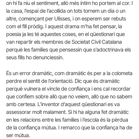
on hi fa niu el sentiment, allò més íntim ho portem al cor. I
la casa, l’espai de l’acollida on tots tornem un dia o un
altre, començant per Ulisses, i on esperem ser rebuts
com el fill pròdig. I aquest drama m’ha fet pensar, la
poesia ja les té aquestes coses, en el qüestionari que
van repartir els membres de Societat Civil Catalana
perquè les famílies que pensessin que s’adoctrinava els
seus fills ho denunciessin.
És un error dramàtic, com dramàtic és per a la colometa
perdre el sentit de l’orientació. Dic que és dramàtic
perquè vulnera el vincle de confiança i ens cal recordar
que confiem sobre allò que no veiem, allò que no sabem
amb certesa. L’inventor d’aquest qüestionari es va
assessorar molt malament. Si hi ha alguna fet dramàtic
en les relacions entre les famílies i l’escola és la pèrdua
de la confiança mútua. I remarco que la confiança ha de
ser mútua.