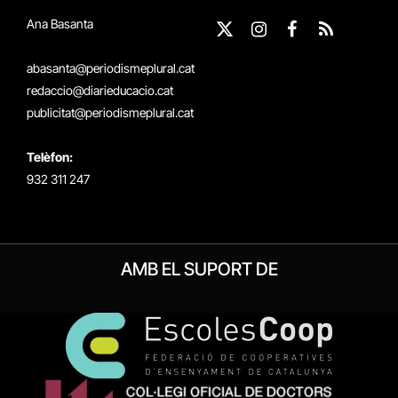
Ana Basanta
X
Instagram
Facebook
RSS
(Twitter)
abasanta@periodismeplural.cat
redaccio@diarieducacio.cat
publicitat@periodismeplural.cat
Telèfon:
932 311 247
AMB EL SUPORT DE