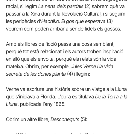
racial, si llegim
La nena dels pardals
(
2)
sabrem què va
passar a la Xina durant la Revolució Cultural, i si seguim
les peripècies d’
Hachiko. El gos que esperava
(
3)
veurem com poden arribar a ser de fidels els gossos.
Amb els llibres de ficció passa una cosa semblant,
perquè tot està relacionat i els autors troben inspiració
en allò que els envolta, perquè els relats són la vida
mateixa. Obrim, per exemple,
Jules Verne i la vida
secreta de les dones planta
(
4)
i llegim:
Verne va escriure una història sobre un viatge a la Lluna
que s’iniciava a Florida. L’obra es titulava
De la Terra a la
Lluna
, publicada l’any 1865.
Obrim un altre llibre,
Desconeguts
(
5):