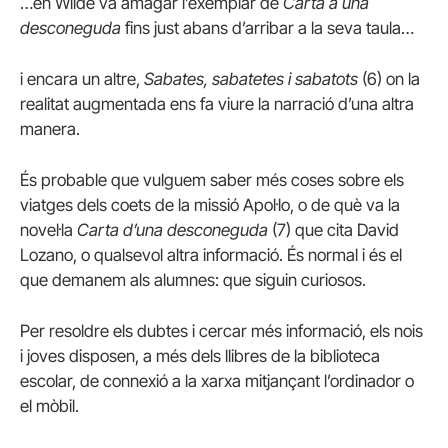
…en Wilde va amagar l’exemplar de
Carta a una
desconeguda
fins just abans d’arribar a la seva taula…
i encara un altre,
Sabates, sabatetes i sabatots
(
6)
on la
realitat augmentada ens fa viure la narració d’una altra
manera.
És probable que vulguem saber més coses sobre els
viatges dels coets de la missió Apol·lo, o de què va la
novel·la
Carta d’una desconeguda
(
7)
que cita David
Lozano, o qualsevol altra informació. És normal i és el
que demanem als alumnes: que siguin curiosos.
Per resoldre els dubtes i cercar més informació, els nois
i joves disposen, a més dels llibres de la biblioteca
escolar, de connexió a la xarxa mitjançant l’ordinador o
el mòbil.