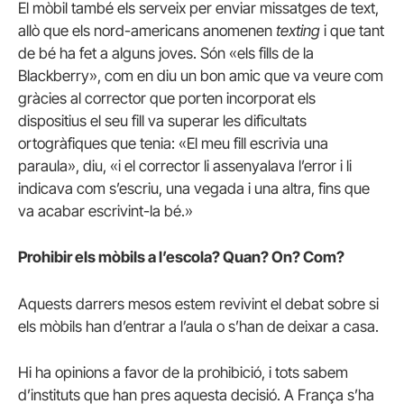
El mòbil també els serveix per enviar missatges de text,
allò que els nord-americans anomenen
texting
i que tant
de bé ha fet a alguns joves. Són «els fills de la
Blackberry», com en diu un bon amic que va veure com
gràcies al corrector que porten incorporat els
dispositius el seu fill va superar les dificultats
ortogràfiques que tenia: «El meu fill escrivia una
paraula», diu, «i el corrector li assenyalava l’error i li
indicava com s’escriu, una vegada i una altra, fins que
va acabar escrivint-la bé.»
Prohibir els mòbils a l’escola? Quan? On? Com?
Aquests darrers mesos estem revivint el debat sobre si
els mòbils han d’entrar a l’aula o s’han de deixar a casa.
Hi ha opinions a favor de la prohibició, i tots sabem
d’instituts que han pres aquesta decisió. A França s’ha