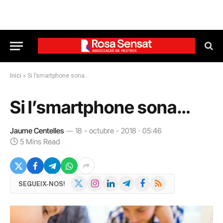
Inici
»
Si l’smartphone sona…
Si l’smartphone sona…
Jaume Centelles
18 - octubre - 2018 · 05:46
5 Mins Read
X
Instagram
LinkedIn
Telegram
Facebook
RSS
SEGUEIX-NOS!
(Twitter)