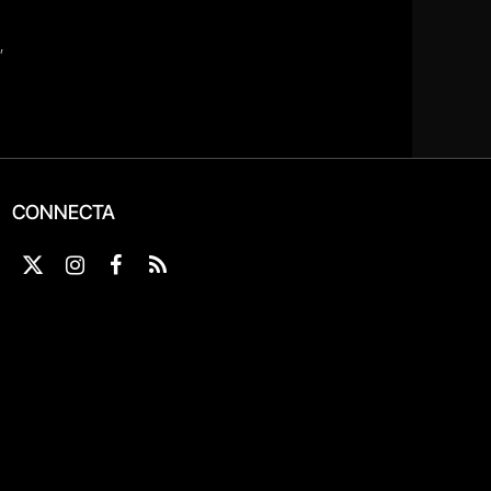
CONNECTA
X
Instagram
Facebook
RSS
(Twitter)