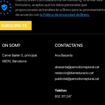
ON SOM?
CONTACTA'NS
Carrer Bailén 5, principal.
Ana Basanta
08010, Barcelona
abasanta@periodismeplural.cat
redaccio@diarieducacio.cat
publicitat@periodismeplural.cat
Telèfon:
932 311 247