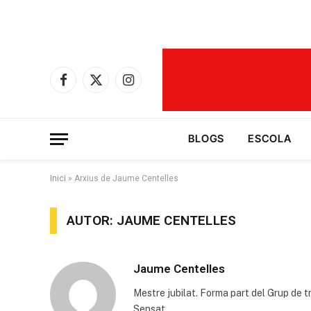
Facebook
X
Instagram
(Twitter)
BLOGS
ESCOLA
Inici
»
Arxius de Jaume Centelles
AUTOR: JAUME CENTELLES
Jaume Centelles
Mestre jubilat. Forma part del Grup de t
Sensat.