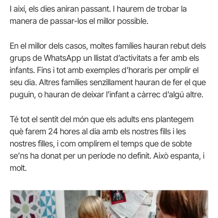
I així, els dies aniran passant. I haurem de trobar la
manera de passar-los el millor possible.
En el millor dels casos, moltes famílies hauran rebut dels
grups de WhatsApp un llistat d’activitats a fer amb els
infants. Fins i tot amb exemples d’horaris per omplir el
seu dia. Altres famílies senzillament hauran de fer el que
puguin, o hauran de deixar l’infant a càrrec d’algú altre.
Té tot el sentit del món que els adults ens plantegem
què farem 24 hores al dia amb els nostres fills i les
nostres filles, i com omplirem el temps que de sobte
se’ns ha donat per un període no definit. Això espanta, i
molt.