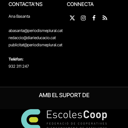
CONTACTA'NS
CONNECTA
Ana Basanta
X
Instagram
Facebook
RSS
(Twitter)
abasanta@periodismeplural.cat
redaccio@diarieducacio.cat
publicitat@periodismeplural.cat
Telèfon:
932 311 247
AMB EL SUPORT DE