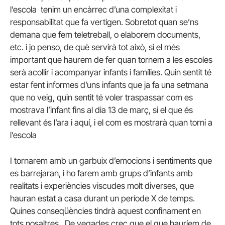
l’escola tenim un encàrrec d’una complexitat i
responsabilitat que fa vertigen. Sobretot quan se’ns
demana que fem teletreball, o elaborem documents,
etc. i jo penso, de què servirà tot això, si el més
important que haurem de fer quan tornem a les escoles
serà acollir i acompanyar infants i famílies. Quin sentit té
estar fent informes d’uns infants que ja fa una setmana
que no veig, quin sentit té voler traspassar com es
mostrava l’infant fins al dia 13 de març, si el que és
rellevant és l’ara i aquí, i el com es mostrarà quan torni a
l’escola
I tornarem amb un garbuix d’emocions i sentiments que
es barrejaran, i ho farem amb grups d’infants amb
realitats i experiències viscudes molt diverses, que
hauran estat a casa durant un període X de temps.
Quines conseqüències tindrà aquest confinament en
tots nosaltres. De vegades crec que el que hauríem de