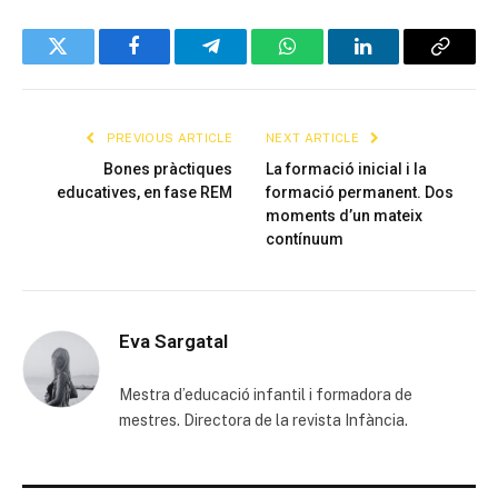
Twitter
Facebook
Telegram
WhatsApp
LinkedIn
Copy
Link
PREVIOUS ARTICLE
NEXT ARTICLE
Bones pràctiques
La formació inicial i la
educatives, en fase REM
formació permanent. Dos
moments d’un mateix
contínuum
Eva Sargatal
Mestra d’educació infantil i formadora de
mestres. Directora de la revista Infància.