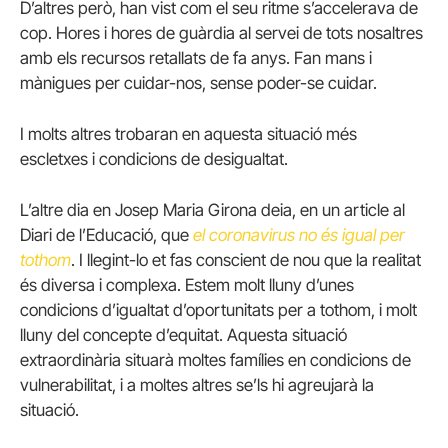
D’altres però, han vist com el seu ritme s’accelerava de
cop. Hores i hores de guàrdia al servei de tots nosaltres
amb els recursos retallats de fa anys. Fan mans i
mànigues per cuidar-nos, sense poder-se cuidar.
I molts altres trobaran en aquesta situació més
escletxes i condicions de desigualtat.
L’altre dia en Josep Maria Girona deia, en un article al
Diari de l’Educació, que
el
coronavirus no és igual per
tothom
. I llegint-lo et fas conscient de nou que la realitat
és diversa i complexa. Estem molt lluny d’unes
condicions d’igualtat d’oportunitats per a tothom, i molt
lluny del concepte d’equitat. Aquesta situació
extraordinària situarà moltes famílies en condicions de
vulnerabilitat, i a moltes altres se’ls hi agreujarà la
situació.