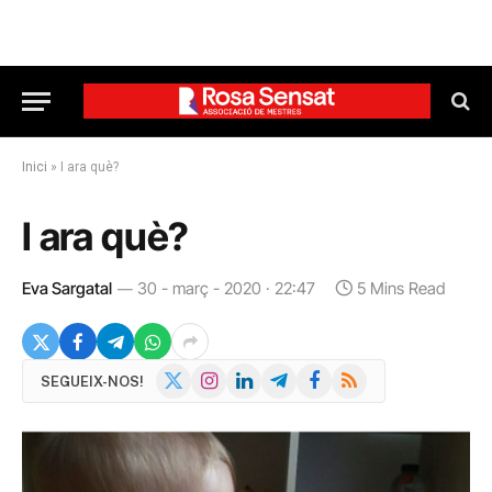
Inici
»
I ara què?
I ara què?
Eva Sargatal
30 - març - 2020 · 22:47
5 Mins Read
X
Instagram
LinkedIn
Telegram
Facebook
RSS
SEGUEIX-NOS!
(Twitter)