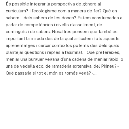
És possible integrar la perspectiva de gènere al
currículum? I l’ecologisme com a manera de fer? Què en
sabem… dels sabers de les dones? Estem acostumades a
parlar de competències i nivells d’assoliment, de
continguts i de sabers. Nosaltres pensem que també és
important la mirada des de la qual articulem tots aquests
aprenentatges i cercar contextos potents des dels quals
plantejar qüestions i reptes a l’alumnat. – Què prefereixes,
menjar una burguer vegana d’una cadena de menjar ràpid o
una de vedella eco, de ramaderia extensiva, del Pirineu? –
Què passaria si tot el món es tornés vegà? -…