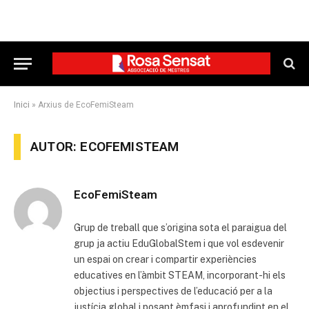
Inici
»
Arxius de EcoFemiSteam
AUTOR: ECOFEMISTEAM
EcoFemiSteam
Grup de treball que s’origina sota el paraigua del
grup ja actiu EduGlobalStem i que vol esdevenir
un espai on crear i compartir experiències
educatives en l’àmbit STEAM, incorporant-hi els
objectius i perspectives de l’educació per a la
justícia global i posant èmfasi i aprofundint en el