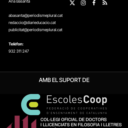
Ana Basanta
X
Instagram
Facebook
RSS
(Twitter)
abasanta@periodismeplural.cat
redaccio@diarieducacio.cat
publicitat@periodismeplural.cat
Telèfon:
932 311 247
AMB EL SUPORT DE