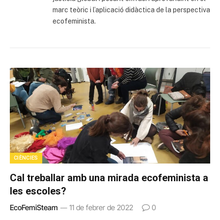
marc teòric i l’aplicació didàctica de la perspectiva
ecofeminista.
CIÈNCIES
Cal treballar amb una mirada ecofeminista a
les escoles?
EcoFemiSteam
11 de febrer de 2022
0