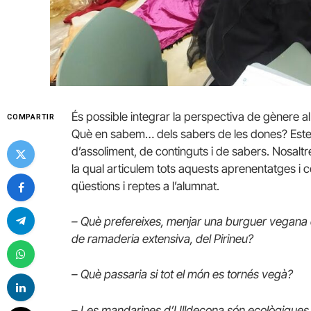
És possible integrar la perspectiva de gènere a
COMPARTIR
Què en sabem… dels sabers de les dones?
Est
d’assoliment, de continguts i de sabers. Nosal
la qual articulem tots aquests aprenentatges i 
qüestions i reptes a l’alumnat.
– Què prefereixes, menjar una burguer vegana 
de ramaderia extensiva, del Pirineu?
– Què passaria si tot el món es tornés vegà?
– Les mandarines d’Ulldecona són ecològiques