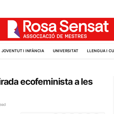
JOVENTUT I INFÀNCIA
UNIVERSITAT
LLENGUA I C
irada ecofeminista a les
Read