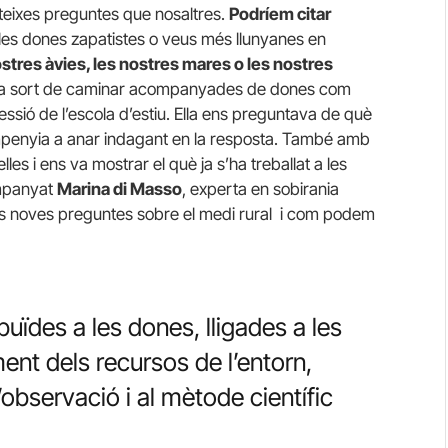
ateixes preguntes que nosaltres.
Podríem citar
es dones zapatistes o veus més llunyanes en
stres àvies, les nostres mares o les nostres
sa sort de caminar acompanyades de dones com
essió de l’escola d’estiu. Ella ens preguntava d
e què
mpenyia a anar indagant en la resposta. També amb
elles i ens va mostrar el què ja s’ha treballat a les
ompanyat
Marina di Masso
, experta en sobirania
s noves preguntes sobre el medi rural i com podem
buïdes a les dones, lligades a les
ment dels recursos de l’entorn,
’observació i al mètode científic