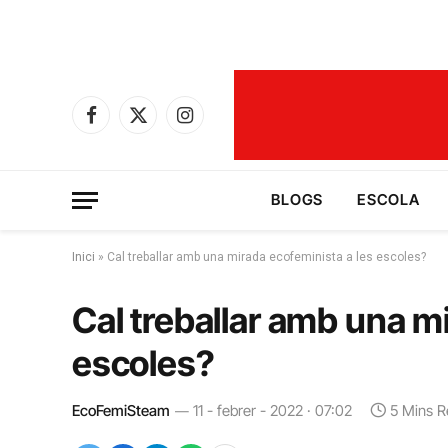
Facebook
X
Instagram
(Twitter)
BLOGS
ESCOLA
Inici
»
Cal treballar amb una mirada ecofeminista a les escoles?
Cal treballar amb una m
escoles?
EcoFemiSteam
11 - febrer - 2022 · 07:02
5 Mins 