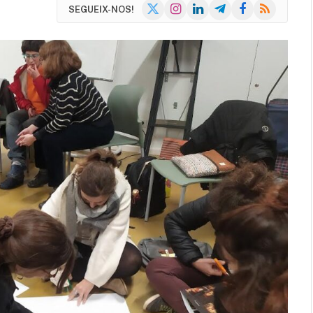
X
Instagram
LinkedIn
Telegram
Facebook
RSS
SEGUEIX-NOS!
(Twitter)