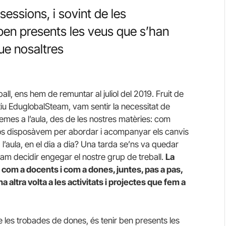
sessions, i sovint de les
ben presents les veus que s’han
ue nosaltres
all, ens hem de remuntar al juliol del 2019. Fruit de
iu EduglobalSteam, vam sentir la necessitat de
emes a l’aula, des de les nostres matèries: com
sos disposàvem per abordar i acompanyar els canvis
 l’aula, en el dia a dia? Una tarda se’ns va quedar
am decidir engegar el nostre grup de treball.
La
, com a docents i com a dones, juntes, pas a pas,
na altra volta a les activitats i projectes que fem a
de les trobades de dones, és tenir ben presents les