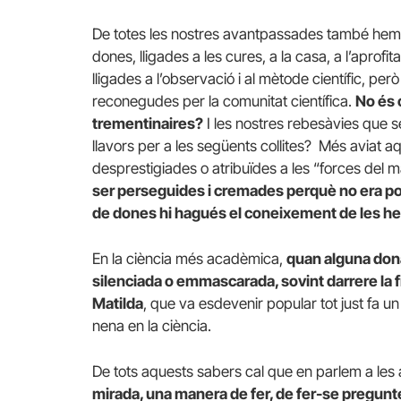
De totes les nostres avantpassades també hem a
dones, lligades a les cures, a la casa, a l’aprof
lligades a l’observació i al mètode científic, p
reconegudes per la comunitat científica.
No és 
trementinaires?
I les nostres rebesàvies que 
llavors per a les següents collites? Més aviat aq
desprestigiades o atribuïdes a les “forces del m
ser perseguides i cremades perquè no era pos
de dones hi hagués el coneixement de les her
En la ciència més acadèmica,
quan alguna dona
silenciada o emmascarada, sovint darrere la 
Matilda
, que va esdevenir popular tot just fa un 
nena en la ciència.
De tots aquests sabers cal que en parlem a les 
mirada, una manera de fer, de fer-se pregunte