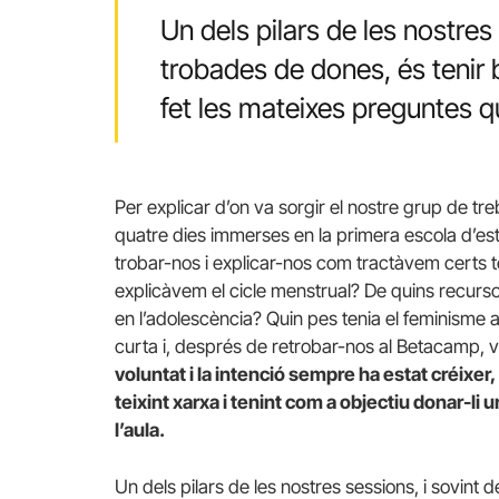
Un dels pilars de les nostres 
trobades de dones, és tenir 
fet les mateixes preguntes q
Per explicar d’on va sorgir el nostre grup de treb
quatre dies immerses en la primera escola d’est
trobar-nos i explicar-nos com tractàvem certs t
explicàvem el cicle menstrual? De quins recur
en l’adolescència? Quin pes tenia el feminisme a
curta i, després de retrobar-nos al Betacamp, v
voluntat i la intenció sempre ha estat créixer
teixint xarxa i tenint com a objectiu donar-li u
l’aula.
Un dels pilars de les nostres sessions, i sovint 