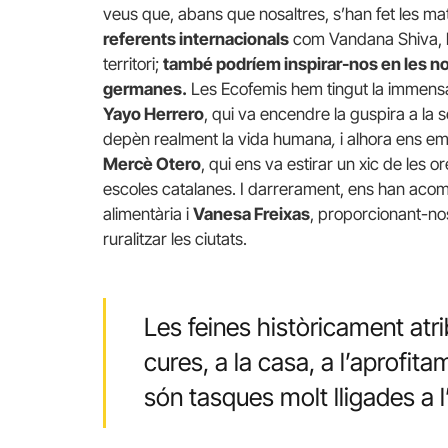
veus que, abans que nosaltres, s’han fet les m
referents internacionals
com Vandana Shiva, l
territori;
també podríem inspirar-nos en les no
germanes.
Les Ecofemis hem tingut la immen
Yayo Herrero
, qui va encendre la guspira a la s
depèn realment la vida humana
,
i alhora ens e
Mercè Otero
, qui ens va estirar un xic de les or
escoles catalanes. I darrerament, ens han ac
alimentària i
Vanesa Freixas
, proporcionant-no
ruralitzar les ciutats.
Les feines històricament atri
cures, a la casa, a l’aprofita
són tasques molt lligades a l