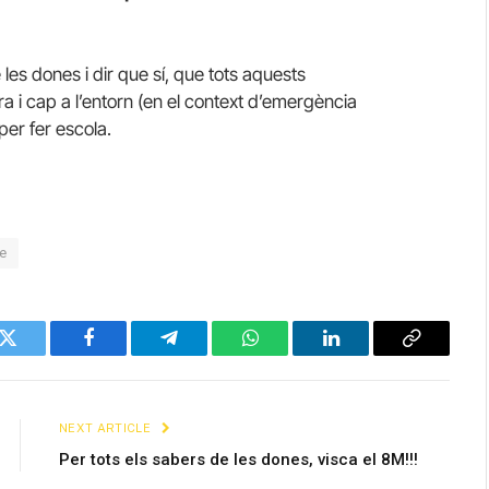
les dones i dir que sí, que tots aquests
a i cap a l’entorn (en el context d’emergència
per fer escola.
e
Twitter
Facebook
Telegram
WhatsApp
LinkedIn
Copy
Link
NEXT ARTICLE
Per tots els sabers de les dones, visca el 8M!!!