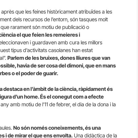
près que les feines històricament atribuïdes a les
itament dels recursos de l’entorn, són tasques molt
erò que rarament són motiu de publicació o
ciència el que feien les remeieres i
seleccionaven i guardaven amb cura les millors
uest tipus d’activitats casolanes han estat
al”.
Parlem de les bruixes, dones lliures que van
sible, havia de ser cosa del dimoni, que en mans
bes o el poder de guarir.
 destaca en l’àmbit de la ciència, ràpidament és
figura d’un home. És el conegut com a efecte
any amb motiu de l’11 de febrer, el dia de la dona i la
aules.
No són només coneixements, és una
s i de mirar el que ens envolta.
Una didàctica de la