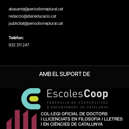
(Twitter)
abasanta@periodismeplural.cat
redaccio@diarieducacio.cat
publicitat@periodismeplural.cat
Telèfon:
932 311 247
AMB EL SUPORT DE