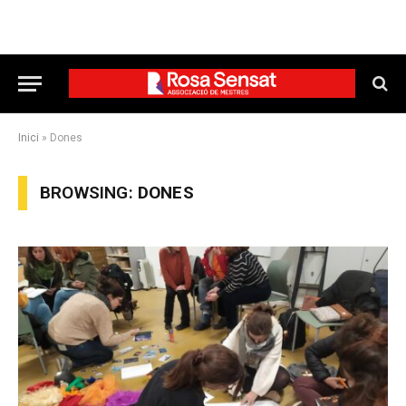
Inici
»
Dones
BROWSING:
DONES