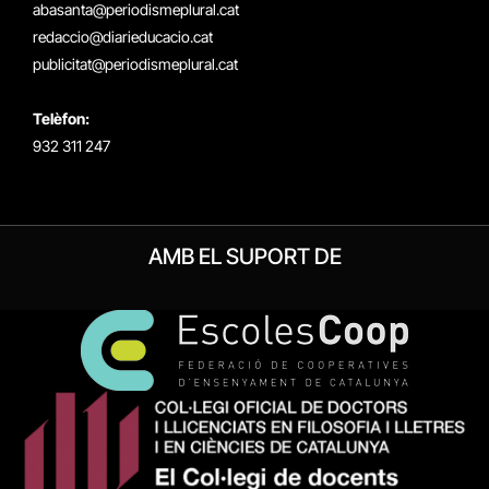
abasanta@periodismeplural.cat
redaccio@diarieducacio.cat
publicitat@periodismeplural.cat
Telèfon:
932 311 247
AMB EL SUPORT DE