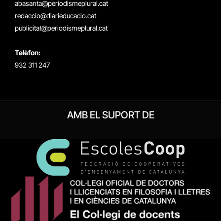
abasanta@periodismeplural.cat
redaccio@diarieducacio.cat
publicitat@periodismeplural.cat
Telèfon:
932 311 247
AMB EL SUPORT DE