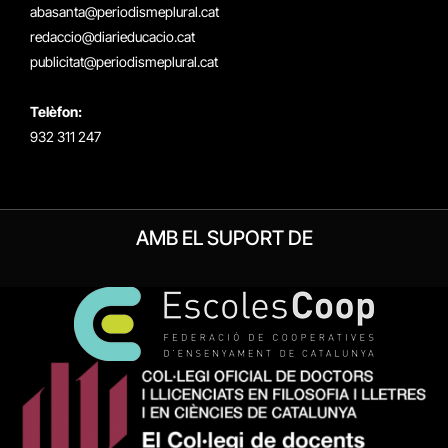
abasanta@periodismeplural.cat
redaccio@diarieducacio.cat
publicitat@periodismeplural.cat
Telèfon:
932 311 247
AMB EL SUPORT DE