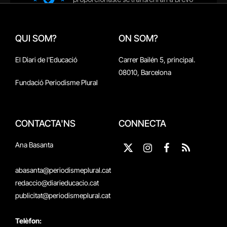
QUI SOM?
ON SOM?
El Diari de l'Educació
Carrer Bailén 5, principal.
08010, Barcelona
Fundació Periodisme Plural
CONTACTA'NS
CONNECTA
Ana Basanta
X
Instagram
Facebook
RSS
(Twitter)
abasanta@periodismeplural.cat
redaccio@diarieducacio.cat
publicitat@periodismeplural.cat
Telèfon: