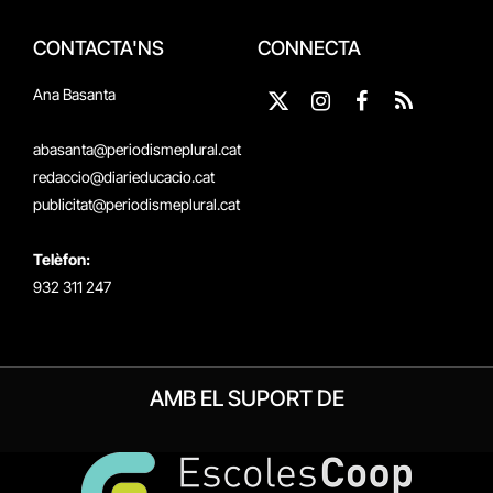
CONTACTA'NS
CONNECTA
Ana Basanta
X
Instagram
Facebook
RSS
(Twitter)
abasanta@periodismeplural.cat
redaccio@diarieducacio.cat
publicitat@periodismeplural.cat
Telèfon:
932 311 247
AMB EL SUPORT DE