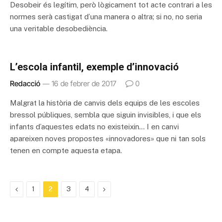
Desobeir és legítim, però lògicament tot acte contrari a les
normes serà castigat d’una manera o altra; si no, no seria
una veritable desobediència.
L’escola infantil, exemple d’innovació
Redacció
16 de febrer de 2017
0
Malgrat la història de canvis dels equips de les escoles
bressol públiques, sembla que siguin invisibles, i que els
infants d’aquestes edats no existeixin… I en canvi
apareixen noves propostes «innovadores» que ni tan sols
tenen en compte aquesta etapa.
Previous
Next
1
2
3
4