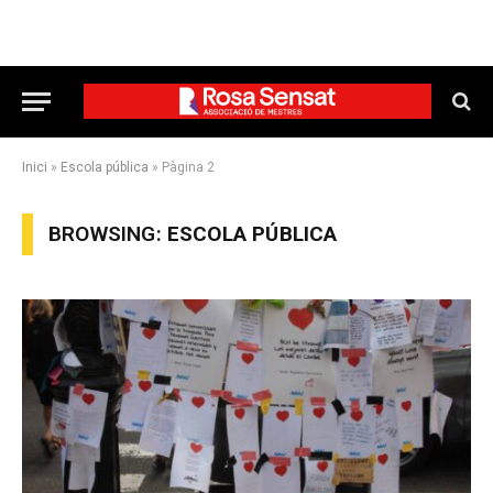
Inici
»
Escola pública
»
Pàgina 2
BROWSING:
ESCOLA PÚBLICA