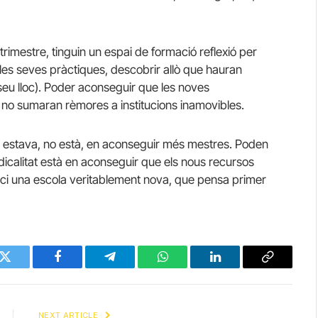
e trimestre, tinguin un espai de formació reflexió per
les seves pràctiques, descobrir allò que hauran
 seu lloc). Poder aconseguir que les noves
 no sumaran rèmores a institucions inamovibles.
al no estava, no està, en aconseguir més mestres. Poden
dicalitat està en aconseguir que els nous recursos
i una escola veritablement nova, que pensa primer
Twitter
Facebook
Telegram
WhatsApp
LinkedIn
Copy
Link
NEXT ARTICLE