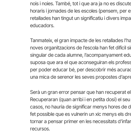
nois i noies. També, tot i que ara ja no es disc
horaris i jornades de les escoles (pensem, per 
retallades han tingut un significatiu i divers im
educadors.
Tanmateix, el gran impacte de les retallades l’ha
noves organitzacions de l’escola han fet difícil 
singular de cada alumne, l’acompanyament educati
suposa que ara el que aconseguiran els professi
per poder educar bé, per descobrir més acura
una mica de serenor les seves propostes d’apr
Serà un gran error pensar que han recuperat el
Recuperaran (quan arribi i en petita dosi) el seu 
casos, no hauria de significar menys hores de d
fet possible que es vulnerin un xic menys els dr
tornar a pensar primer en les necessitats d’infa
recursos.