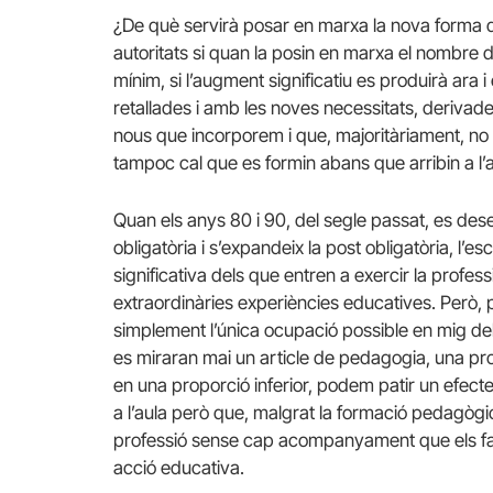
¿De què servirà posar en marxa la nova forma d
autoritats si quan la posin en marxa el nombre d
mínim, si l’augment significatiu es produirà ara 
retallades i amb les noves necessitats, derivad
nous que incorporem i que, majoritàriament, n
tampoc cal que es formin abans que arribin a l’a
Quan els anys 80 i 90, del segle passat, es de
obligatòria i s’expandeix la post obligatòria, l’
significativa dels que entren a exercir la profe
extraordinàries experiències educatives. Però, 
simplement l’única ocupació possible en mig d
es miraran mai un article de pedagogia, una pr
en una proporció inferior, podem patir un efecte
a l’aula però que, malgrat la formació pedagògic
professió sense cap acompanyament que els fac
acció educativa.