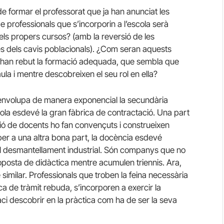
e formar el professorat que ja han anunciat les
e professionals que s’incorporin a l’escola serà
i els propers cursos? (amb la reversió de les
es dels cavis poblacionals). ¿Com seran aquests
o han rebut la formació adequada, que sembla que
ula i mentre descobreixen el seu rol en ella?
senvolupa de manera exponencial la secundària
escola esdevé la gran fàbrica de contractació. Una part
ssió de docents ho fan convençuts i construeixen
per a una altra bona part, la docència esdevé
el desmantellament industrial. Són companys que no
oposta de didàctica mentre acumulen triennis. Ara,
 similar. Professionals que troben la feina necessària
a de tràmit rebuda, s’incorporen a exercir la
i descobrir en la pràctica com ha de ser la seva