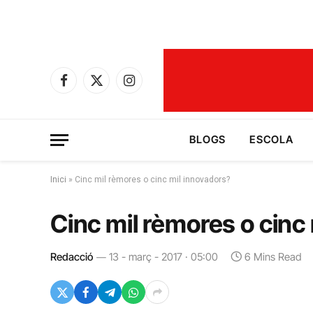
Facebook
X
Instagram
(Twitter)
BLOGS
ESCOLA
Inici
»
Cinc mil rèmores o cinc mil innovadors?
Cinc mil rèmores o cinc
Redacció
13 - març - 2017 · 05:00
6 Mins Read