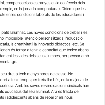
uteixi, compensacions estranyes en la confecció dels
exemple, en la jornada compactada). Diríem que les
pacte en les condicions laborals de les educadores i
 patit l’alumnat. Les noves condicions de treball i les
sinó impossible l’atenció personalitzada, l’educació
u, la creativitat i la innovació didàctica, etc. Se
onals és tornar a tenir la capacitat que tenien abans
dament les vides dels seus alumnes, per pensar amb
enentatge.
 seu dret a tenir menys hores de classe. No.
dret a tenir temps per treballar bé i, en la majoria de
ocència. Amb les seves reivindicacions sindicals han
ets educatius del seu alumnat. Ara es tracta de
nts i adolescents abans de repartir els nous