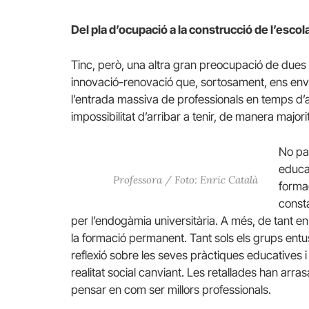
Del pla d’ocupació a la construcció de l’escol
Tinc, però, una altra gran preocupació de dues 
innovació-renovació que, sortosament, ens envae
l’entrada massiva de professionals en temps d’a
impossibilitat d’arribar a tenir, de manera majorit
No pa
educac
Professora / Foto: Enric Català
formac
const
per l’endogàmia universitària. A més, de tant e
la formació permanent. Tant sols els grups ent
reflexió sobre les seves pràctiques educatives i
realitat social canviant. Les retallades han ar
pensar en com ser millors professionals.