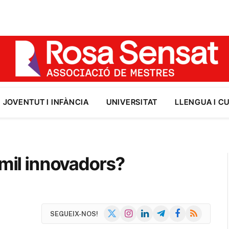
JOVENTUT I INFÀNCIA
UNIVERSITAT
LLENGUA I C
 mil innovadors?
X
Instagram
LinkedIn
Telegram
Facebook
RSS
SEGUEIX-NOS!
(Twitter)