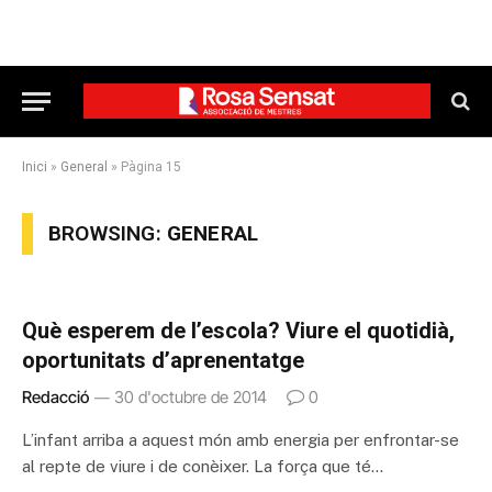
Inici
»
General
»
Pàgina 15
BROWSING:
GENERAL
Què esperem de l’escola? Viure el quotidià,
oportunitats d’aprenentatge
Redacció
30 d'octubre de 2014
0
L’infant arriba a aquest món amb energia per enfrontar-se
al repte de viure i de conèixer. La força que té…