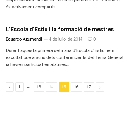
és activament compartit.
L’Escola d’Estiu i la formació de mestres
Eduardo Azumendi
4 de juliol de 2014
0
Durant aquesta primera setmana d’Escola d’Estiu hem
escoltat que alguns dels conferenciants del Tema General
ja havien participat en algunes…
Previous
…
Next
1
13
14
15
16
17