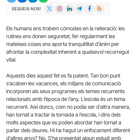
X
Instagram
LinkedIn
Telegram
Facebook
RSS
SEGUEIX-NOS!
(Twitter)
Els humans ens trobem còmodes en la reiteració: les
rutines ens donen seguretat, fer regularment les
mateixes coses ens aporta tranquil·litat d’ànim per
afrontar la complexitat inherent a qualsevol recorregut
vital.
Aquests dies aquest fet es fa patent. Tan bon punt
s’acaben les vacances, els mitjans de comunicació
incorporen als seus programes els temes recurrents
relacionats amb l’època de l’any. L’escola és un tema
recurrent. Així doncs, com no podia ser d’altra manera,
han tornat a tractar la tornada a l’escola, i dins dels
molts aspectes que es poden abordar han tornat a
parlar dels deures. Hi ha hagut un enfocament diferent
d’altres anys? No. S’ha presentat algun estudi amb