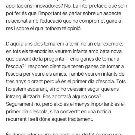
aportacions innovadores? No. La interpretació que se’n
pot fer és que l’important és parlar sobre un aspecte
relacionat amb l’educació que no compromet gaire a
res i sobre el qual tothom té opinió.
D’aquí a uns dies tornarem a tenir-ne un clar exemple:
en tots els telenotícies veurem infants amb bata nova
que davant de la pregunta “Teniu ganes de tornar a
l’escola?” responen dient que tenen ganes de tornar a
l’escola per veure els amics. També veurem infants de
tres anys plorant perquè és el primer dia d’escola. Tots
ho estem esperant, si no ho veiéssim segur que ens
intranquil·litzaria. Ens aportarà alguna cosa?
Segurament no, però això és el menys important: és el
primer dia d’escola, s’ha convertit en una notícia
recurrent i se li dóna aquest tractament.
És decebedor veure-ho cada any, de fet és com una