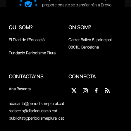
QUI SOM?
ON SOM?
El Diari de l'Educació
Carrer Bailén 5, principal.
08010, Barcelona
Fundació Periodisme Plural
CONTACTA'NS
CONNECTA
Ana Basanta
X
Instagram
Facebook
RSS
(Twitter)
abasanta@periodismeplural.cat
redaccio@diarieducacio.cat
publicitat@periodismeplural.cat