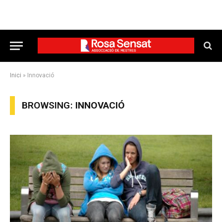
Inici
»
Innovació
BROWSING:
INNOVACIÓ