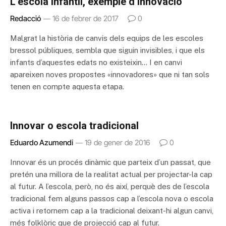
L’escola infantil, exemple d’innovació
Redacció
16 de febrer de 2017
0
Malgrat la història de canvis dels equips de les escoles
bressol públiques, sembla que siguin invisibles, i que els
infants d’aquestes edats no existeixin… I en canvi
apareixen noves propostes «innovadores» que ni tan sols
tenen en compte aquesta etapa.
Innovar o escola tradicional
Eduardo Azumendi
19 de gener de 2016
0
Innovar és un procés dinàmic que parteix d’un passat, que
pretén una millora de la realitat actual per projectar-la cap
al futur. A l’escola, però, no és així, perquè des de l’escola
tradicional fem alguns passos cap a l’escola nova o escola
activa i retornem cap a la tradicional deixant-hi algun canvi,
més folklòric que de projecció cap al futur.