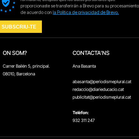
ON SOM?
CONTACTA'NS
Carrer Bailén 5, principal.
Ana Basanta
08010, Barcelona
abasanta@periodismeplural.cat
redaccio@diarieducacio.cat
publicitat@periodismeplural.cat
Telèfon:
932 311 247