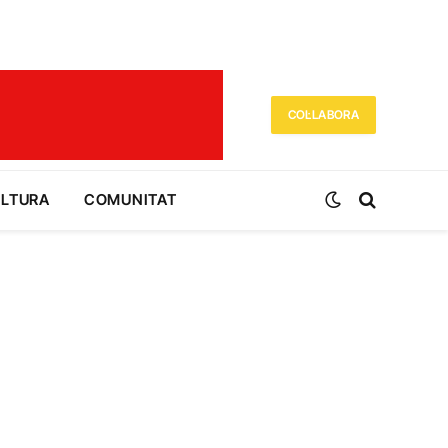
COL·LABORA
ULTURA
COMUNITAT