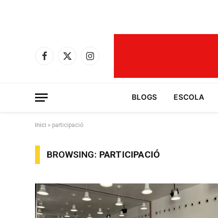
Facebook
X
Instagram
(Twitter)
BLOGS
ESCOLA
Inici
»
participació
BROWSING:
PARTICIPACIÓ