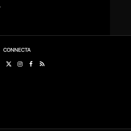
CONNECTA
X
Instagram
Facebook
RSS
(Twitter)