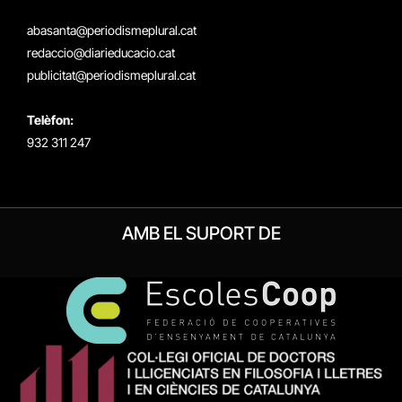
(Twitter)
abasanta@periodismeplural.cat
redaccio@diarieducacio.cat
publicitat@periodismeplural.cat
Telèfon:
932 311 247
AMB EL SUPORT DE