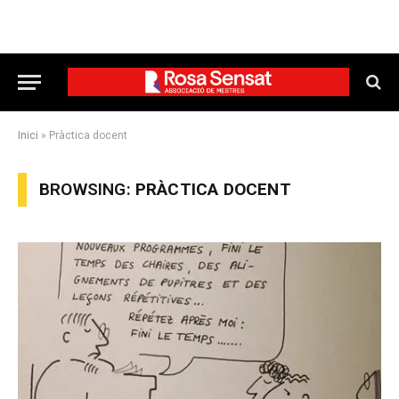
Inici
»
Pràctica docent
BROWSING:
PRÀCTICA DOCENT