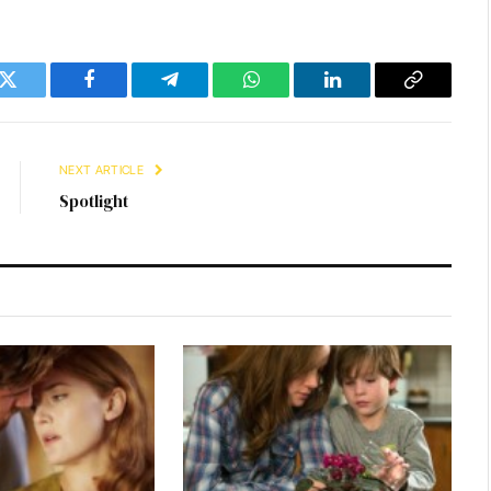
Twitter
Facebook
Telegram
WhatsApp
LinkedIn
Copy
Link
NEXT ARTICLE
Spotlight