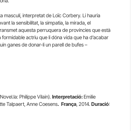
òria.
 masculí, interpretat de Loïc Corbery. Li hauria
t la sensibilitat, la simpatia, la mirada, el
ue transmet aquesta perruquera de províncies que està
 formidable actriu que li dóna vida que ha d’acabar
uin ganes de donar-li un parell de bufes –
ovel.la: Philippe Vilain).
Interpretació:
Emilie
tte Talpaert, Anne Coesens
.
França
, 2014.
Duració
: