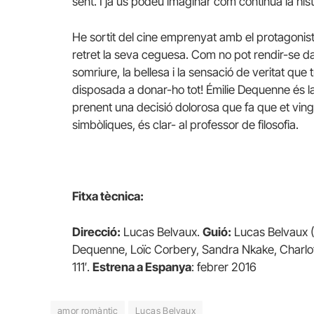
sent. I ja us podeu imaginar com continua la hist
He sortit del cine emprenyat amb el protagonista
retret la seva ceguesa. Com no pot rendir-se davan
somriure, la bellesa i la sensació de veritat q
disposada a donar-ho tot! Émilie Dequenne és la
prenent una decisió dolorosa que fa que et ving
simbòliques, és clar- al professor de filosofia.
Fitxa tècnica:
Direcció:
Lucas Belvaux.
Guió:
Lucas Belvaux (N
Dequenne, Loïc Corbery, Sandra Nkake, Charlo
111′.
Estrena a Espanya
: febrer 2016
amor romàntic
Lucas Belvaux