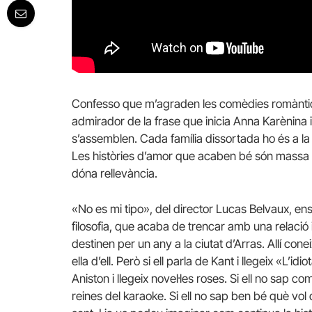
Confesso que m’agraden les comèdies romànti
admirador de la frase que inicia Anna Karènina i qu
s’assemblen. Cada família dissortada ho és a l
Les històries d’amor que acaben bé són massa ig
dóna rellevància.
«No es mi tipo», del director Lucas Belvaux, ens 
filosofia, que acaba de trencar amb una relació 
destinen per un any a la ciutat d’Arras. Allí conei
ella d’ell. Però si ell parla de Kant i llegeix «L’idi
Aniston i llegeix novel·les roses. Si ell no sap c
reines del karaoke. Si ell no sap ben bé què vol d