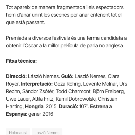
Tot apareix de manera fragmentada i els espectadors
hem d’anar unint les escenes per anar entenent tot el
que està passant.
Premiada a diversos festivals és una ferma candidata a
obtenir l’Oscar a la millor pel·lícula de parla no anglesa.
Fitxa tècnica:
Direcció:
László Nemes.
Guió:
László Nemes, Clara
Royer.
Interpretació:
Géza Röhrig, Levente Molnár, Urs
Rechn, Sándor Zsótér, Todd Charmont, Björn Freiberg,
Uwe Lauer, Attila Fritz, Kamil Dobrowolski, Christian
Harting,
Hongria
, 2015.
Duració
: 107′.
Estrena a
Espanya
: gener 2016
Holocaust
László Nemes