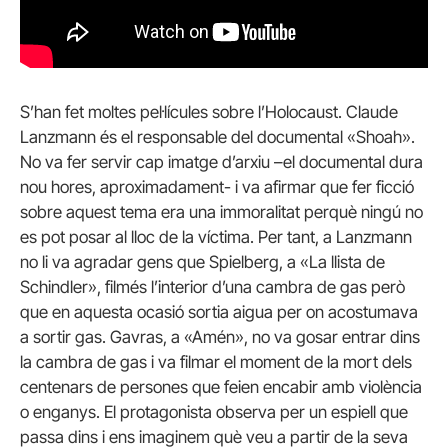
S’han fet moltes pel·lícules sobre l’Holocaust. Claude
Lanzmann és el responsable del documental «Shoah».
No va fer servir cap imatge d’arxiu –el documental dura
nou hores, aproximadament- i va afirmar que fer ficció
sobre aquest tema era una immoralitat perquè ningú no
es pot posar al lloc de la víctima. Per tant, a Lanzmann
no li va agradar gens que Spielberg, a «La llista de
Schindler», filmés l’interior d’una cambra de gas però
que en aquesta ocasió sortia aigua per on acostumava
a sortir gas. Gavras, a «Amén», no va gosar entrar dins
la cambra de gas i va filmar el moment de la mort dels
centenars de persones que feien encabir amb violència
o enganys. El protagonista observa per un espiell que
passa dins i ens imaginem què veu a partir de la seva