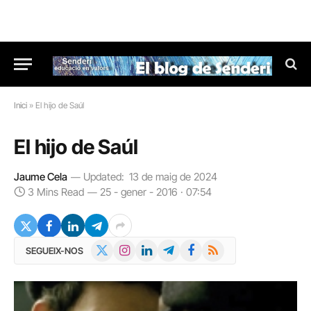
Inici
»
El hijo de Saúl
El hijo de Saúl
Jaume Cela
Updated:
13 de maig de 2024
3 Mins Read
25 - gener - 2016 · 07:54
X
Instagram
LinkedIn
Telegram
Facebook
RSS
SEGUEIX-NOS
(Twitter)