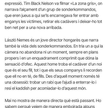
expressió. Tim Black Nelson va filmar «La zona gris», on
narrava l’alçament d’un grup de sonderkommandos,
que eren jueus a qui se’ls encarregava fer entrar amb
enganys les víctimes, retirar els cadàvers i deixar-ho tot
ben net per a una nova arribada.
László Nemes és un jove director hongarès que narra
també la vida dels sonderkommandos. En tria un a qui la
càmera no abandona ni un moment, sempre en plans
propers i en un enquadrament comprimit que dóna la
sensació d’ofec. Aquest home troba el cadàver d’un noi
que és el seu fill, tot i que els seus companys li recorden
que ell no en té, de fills. Des d’aquell moment només té
una obsessió: trobar un rabí que l’ajudi a enterrar-lo i
resi el kaddish per acomiadar-lo d’aquest món.
Mai no mostra de manera directa què està passant. Ho
sabem perquè veiem de manera emboirada alguns