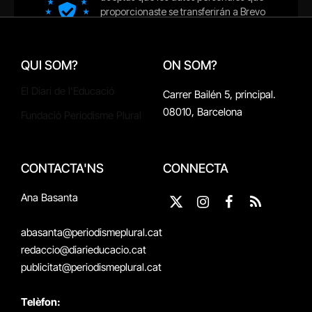
QUI SOM?
ON SOM?
El Diari de l'Educació
Carrer Bailén 5, principal.
08010, Barcelona
Fundació Periodisme Plural
CONTACTA'NS
CONNECTA
Ana Basanta
X
Instagram
Facebook
RSS
(Twitter)
abasanta@periodismeplural.cat
redaccio@diarieducacio.cat
publicitat@periodismeplural.cat
Telèfon: