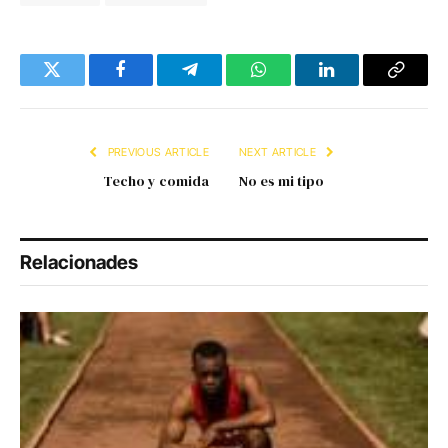
Twitter
Facebook
Telegram
WhatsApp
LinkedIn
Copy
Link
PREVIOUS ARTICLE
NEXT ARTICLE
Techo y comida
No es mi tipo
Relacionades