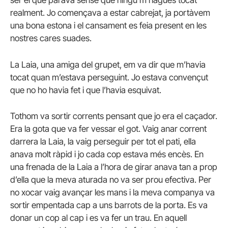
ser el que parava sense que ningú m’hagués tocat
realment. Jo començava a estar cabrejat, ja portàvem
una bona estona i el cansament es feia present en les
nostres cares suades.
La Laia, una amiga del grupet, em va dir que m’havia
tocat quan m’estava perseguint. Jo estava convençut
que no ho havia fet i que l’havia esquivat.
Tothom va sortir corrents pensant que jo era el caçador.
Era la gota que va fer vessar el got. Vaig anar corrent
darrera la Laia, la vaig perseguir per tot el pati, ella
anava molt ràpid i jo cada cop estava més encès. En
una frenada de la Laia a l’hora de girar anava tan a prop
d’ella que la meva aturada no va ser prou efectiva. Per
no xocar vaig avançar les mans i la meva companya va
sortir empentada cap a uns barrots de la porta. Es va
donar un cop al cap i es va fer un trau. En aquell