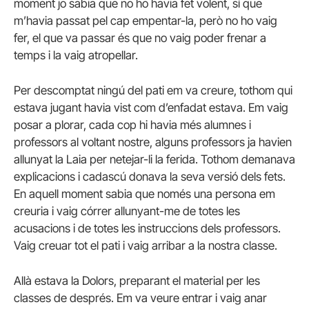
moment jo sabia que no ho havia fet volent, sí que
m’havia passat pel cap empentar-la, però no ho vaig
fer, el que va passar és que no vaig poder frenar a
temps i la vaig atropellar.
Per descomptat ningú del pati em va creure, tothom qui
estava jugant havia vist com d’enfadat estava. Em vaig
posar a plorar, cada cop hi havia més alumnes i
professors al voltant nostre, alguns professors ja havien
allunyat la Laia per netejar-li la ferida. Tothom demanava
explicacions i cadascú donava la seva versió dels fets.
En aquell moment sabia que només una persona em
creuria i vaig córrer allunyant-me de totes les
acusacions i de totes les instruccions dels professors.
Vaig creuar tot el pati i vaig arribar a la nostra classe.
Allà estava la Dolors, preparant el material per les
classes de després. Em va veure entrar i vaig anar