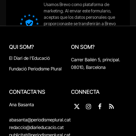
QUI SOM?
ON SOM?
El Diari de l'Educació
Carrer Bailén 5, principal.
08010, Barcelona
Fundació Periodisme Plural
CONTACTA'NS
CONNECTA
Ana Basanta
X
Instagram
Facebook
RSS
(Twitter)
abasanta@periodismeplural.cat
redaccio@diarieducacio.cat
publicitat@periodismeplural.cat