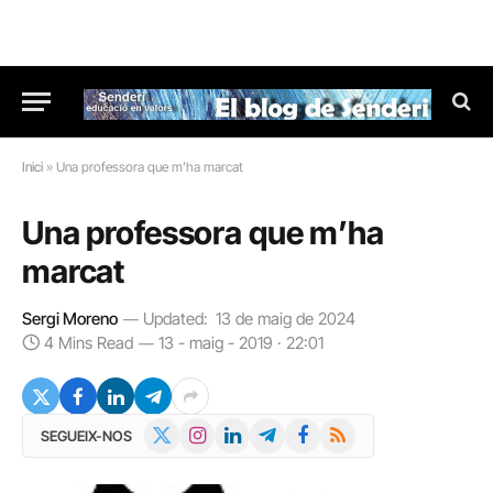
Inici
»
Una professora que m’ha marcat
Una professora que m’ha
marcat
Sergi Moreno
Updated:
13 de maig de 2024
4 Mins Read
13 - maig - 2019 · 22:01
X
Instagram
LinkedIn
Telegram
Facebook
RSS
SEGUEIX-NOS
(Twitter)