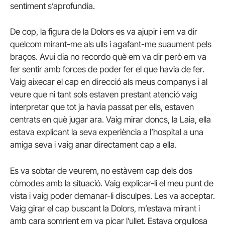
sentiment s’aprofundia.
De cop, la figura de la Dolors es va ajupir i em va dir
quelcom mirant-me als ulls i agafant-me suaument pels
braços. Avui dia no recordo què em va dir però em va
fer sentir amb forces de poder fer el que havia de fer.
Vaig aixecar el cap en direcció als meus companys i al
veure que ni tant sols estaven prestant atenció vaig
interpretar que tot ja havia passat per ells, estaven
centrats en què jugar ara. Vaig mirar doncs, la Laia, ella
estava explicant la seva experiència a l’hospital a una
amiga seva i vaig anar directament cap a ella.
Es va sobtar de veurem, no estàvem cap dels dos
còmodes amb la situació. Vaig explicar-li el meu punt de
vista i vaig poder demanar-li disculpes. Les va acceptar.
Vaig girar el cap buscant la Dolors, m’estava mirant i
amb cara somrient em va picar l’ullet. Estava orgullosa