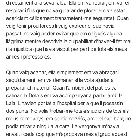
directament a la seva falda. Ella em va retirar, em va fer
respirar i fins que no vaig parar de plorar em va estar
acariciant càlidament transmetent-me seguretat. Quan
vaig tenir prou forces li vaig explicar el que havia
passat, no vaig poder evitar que em caigués alguna
llàgrima mentre descrivia la culpabilitat d’haver-li fet mal
i la injustícia que havia viscut per part de tots els meus
amics i professores.
Quan vaig acabar, ella simplement em va abraçar i,
seguidament, em va demanar si la volia ajudar a
preparar el material. Quan l’ambient del pati es va
calmar, la Dolors em va acompanyar a parlar amb la
Laia. L’havien portat a l’hospital per a que li posessin
dos punts. No volia trobar-me tots els judicis de tots els
meus companys, em sentia nerviós, amb el cap baix, no
podia mirar a ningú a la cara. La vergonya m’havia
envaït i cada cop que m’apropava més al grup aquest