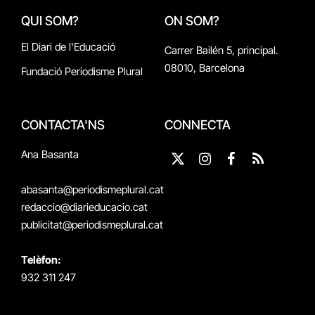
QUI SOM?
ON SOM?
El Diari de l'Educació
Carrer Bailén 5, principal.
08010, Barcelona
Fundació Periodisme Plural
CONTACTA'NS
CONNECTA
Ana Basanta
X
Instagram
Facebook
RSS
(Twitter)
abasanta@periodismeplural.cat
redaccio@diarieducacio.cat
publicitat@periodismeplural.cat
Telèfon:
932 311 247