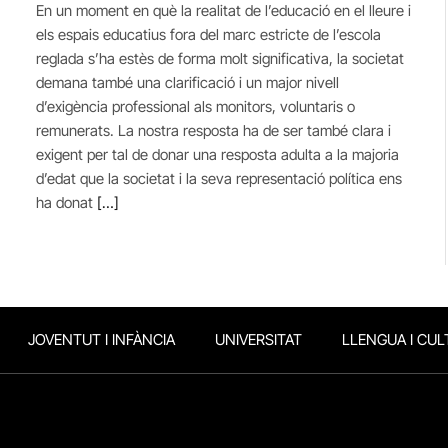
En un moment en què la realitat de l’educació en el lleure i
els espais educatius fora del marc estricte de l’escola
reglada s’ha estès de forma molt significativa, la societat
demana també una clarificació i un major nivell
d’exigència professional als monitors, voluntaris o
remunerats. La nostra resposta ha de ser també clara i
exigent per tal de donar una resposta adulta a la majoria
d’edat que la societat i la seva representació política ens
ha donat
[…]
JOVENTUT I INFÀNCIA
UNIVERSITAT
LLENGUA I CUL