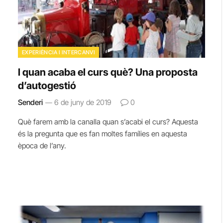
EXPERIÈNCIA I INTERCANVI
I quan acaba el curs què? Una proposta
d’autogestió
Senderi
6 de juny de 2019
0
Què farem amb la canalla quan s’acabi el curs? Aquesta
és la pregunta que es fan moltes famílies en aquesta
època de l’any.