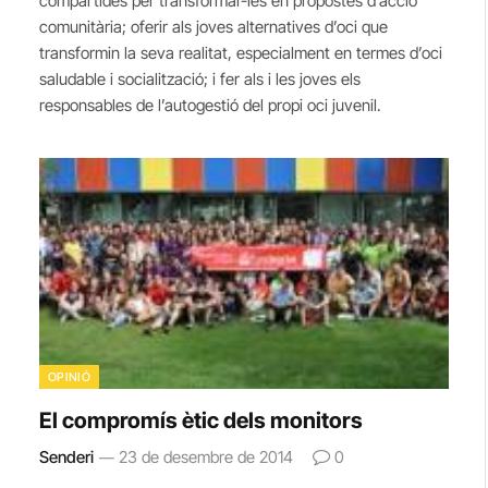
compartides per transformar-les en propostes d’acció
comunitària; oferir als joves alternatives d’oci que
transformin la seva realitat, especialment en termes d’oci
saludable i socialització; i fer als i les joves els
responsables de l’autogestió del propi oci juvenil.
OPINIÓ
El compromís ètic dels monitors
Senderi
23 de desembre de 2014
0