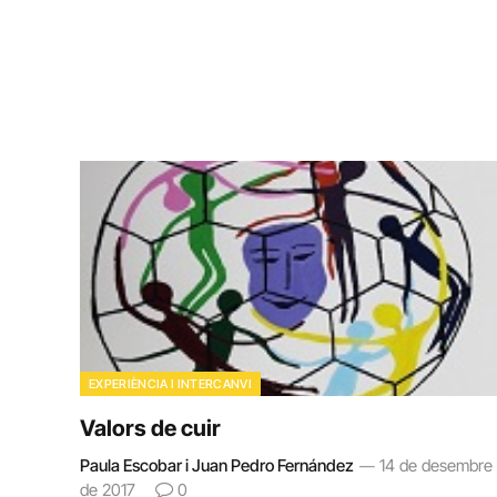
EXPERIÈNCIA I INTERCANVI
Valors de cuir
Paula Escobar i Juan Pedro Fernández
14 de desembre
de 2017
0