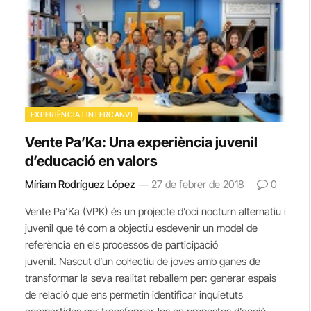
EXPERIÈNCIA I INTERCANVI
Vente Pa’Ka: Una experiència juvenil
d’educació en valors
Míriam Rodríguez López
27 de febrer de 2018
0
Vente Pa’Ka (VPK) és un projecte d’oci nocturn alternatiu i
juvenil que té com a objectiu esdevenir un model de
referència en els processos de participació
juvenil. Nascut d’un col·lectiu de joves amb ganes de
transformar la seva realitat reballem per: generar espais
de relació que ens permetin identificar inquietuts