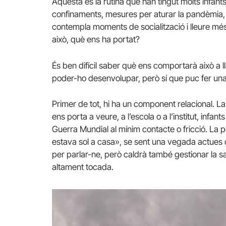
Aquesta és la rutina que han tingut molts infants
confinaments, mesures per aturar la pandèmia,
contempla moments de socialització i lleure més
això, què ens ha portat?
És ben difícil saber què ens comportarà això a l
poder-ho desenvolupar, però sí que puc fer una
Primer de tot, hi ha un component relacional. La
ens porta a veure, a l’escola o a l’institut, in
Guerra Mundial al mínim contacte o fricció. La 
estava sol a casa», se sent una vegada actues da
per parlar-ne, però caldrà també gestionar la sa
altament tocada.