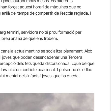
 i joves durant molts mesos. Els diferents
 han forçat aquest horari de màquines que no
 enllà del temps de compartir de l’escola reglada. I
larg termini, servidora no té prou formació per
 breu anàlisi de què ens trobem.
 canalla actualment no se socialitza plenament. Això
fants i joves que poden desencadenar una Tercera
percepció dels fets queda distorsionada, «que bé que
vant d’un conflicte ocasionat. I potser no és el lloc
lut mental dels infants i joves, que ha quedat