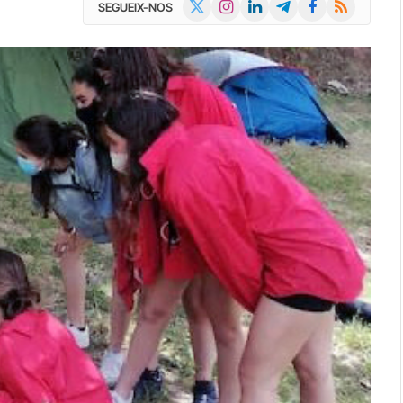
X
Instagram
LinkedIn
Telegram
Facebook
RSS
SEGUEIX-NOS
(Twitter)