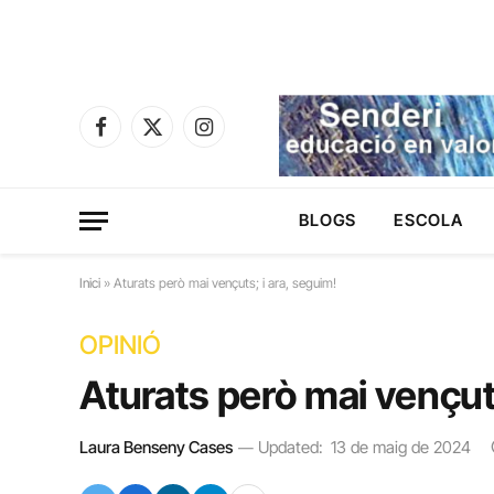
Facebook
X
Instagram
(Twitter)
BLOGS
ESCOLA
Inici
»
Aturats però mai vençuts; i ara, seguim!
OPINIÓ
Aturats però mai vençuts
Laura Benseny Cases
Updated:
13 de maig de 2024