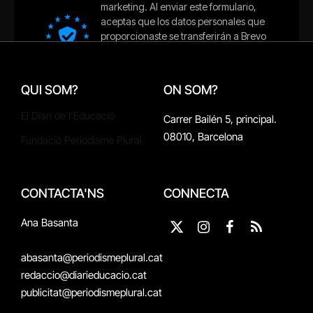
QUI SOM?
ON SOM?
El Diari de l'Educació
Carrer Bailén 5, principal.
08010, Barcelona
Fundació Periodisme Plural
CONTACTA'NS
CONNECTA
Ana Basanta
X
Instagram
Facebook
RSS
(Twitter)
abasanta@periodismeplural.cat
redaccio@diarieducacio.cat
publicitat@periodismeplural.cat