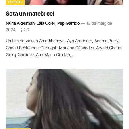
GENERAL
Sota un mateix cel
Núria Aidelman, Laia Colell, Pep Garrido
13 de maig de
2024
0
Un film de Valeria Amarkhanova, Aya Arabbate, Adama Barry,
Chahd Benlahcen-Ouriaghli, Mariana Céspedes, Arvind Chand,
Giorgi Chelidze, Ana Maria Ciortan,…