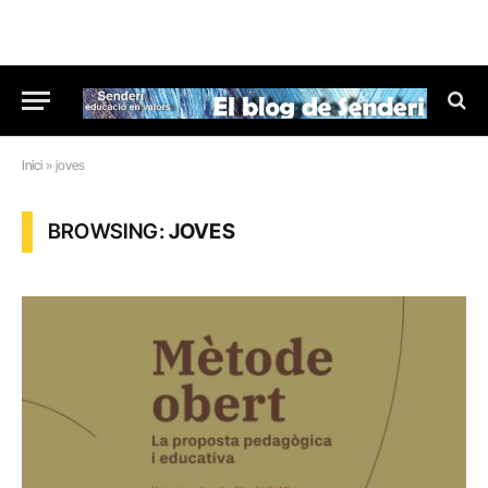
Inici
»
joves
BROWSING:
JOVES