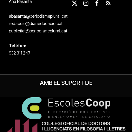
Ana Basanta
X
Instagram
Facebook
RSS
(Twitter)
abasanta@periodismeplural.cat
redaccio@diarieducacio.cat
publicitat@periodismeplural.cat
Telèfon:
932 311 247
AMB EL SUPORT DE