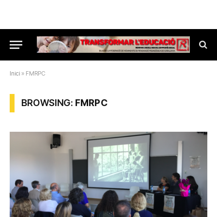
Inici
»
FMRPC
BROWSING:
FMRPC