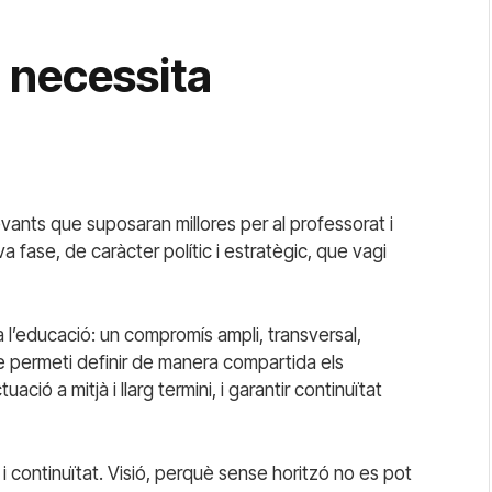
d necessita
evants que suposaran millores per al professorat i
 fase, de caràcter polític i estratègic, que vagi
l’educació: un compromís ampli, transversal,
ue permeti definir de manera compartida els
uació a mitjà i llarg termini, i garantir continuïtat
ó i continuïtat. Visió, perquè sense horitzó no es pot