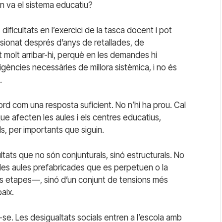
 on va el sistema educatiu?
ificultats en l’exercici de la tasca docent i pot
nsionat després d’anys de retallades, de
t molt arribar-hi, perquè en les demandes hi
xigències necessàries de millora sistèmica, i no és
.
ord com una resposta suficient. No n’hi ha prou. Cal
e afecten les aules i els centres educatius,
s, per importants que siguin.
ltats que no són conjunturals, sinó estructurals. No
s aules prefabricades que es perpetuen o la
es etapes—, sinó d’un conjunt de tensions més
aix.
-se. Les desigualtats socials entren a l’escola amb