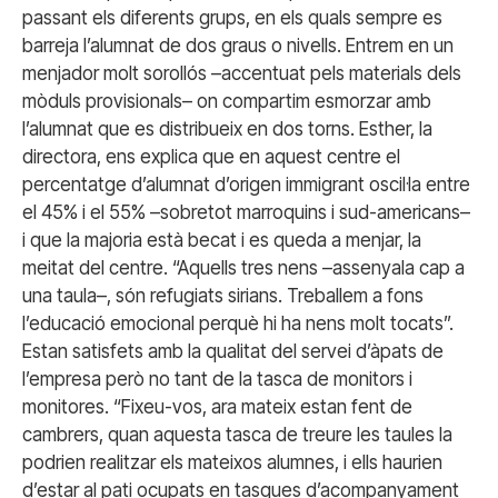
passant els diferents grups, en els quals sempre es
barreja l’alumnat de dos graus o nivells. Entrem en un
menjador molt sorollós –accentuat pels materials dels
mòduls provisionals– on compartim esmorzar amb
l’alumnat que es distribueix en dos torns. Esther, la
directora, ens explica que en aquest centre el
percentatge d’alumnat d’origen immigrant oscil·la entre
el 45% i el 55% –sobretot marroquins i sud-americans–
i que la majoria està becat i es queda a menjar, la
meitat del centre. “Aquells tres nens –assenyala cap a
una taula–, són refugiats sirians. Treballem a fons
l’educació emocional perquè hi ha nens molt tocats”.
Estan satisfets amb la qualitat del servei d’àpats de
l’empresa però no tant de la tasca de monitors i
monitores. “Fixeu-vos, ara mateix estan fent de
cambrers, quan aquesta tasca de treure les taules la
podrien realitzar els mateixos alumnes, i ells haurien
d’estar al pati ocupats en tasques d’acompanyament