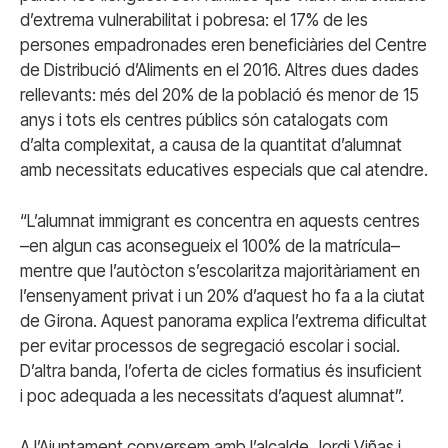
d’extrema vulnerabilitat i pobresa: el 17% de les
persones empadronades eren beneficiàries del Centre
de Distribució d’Aliments en el 2016. Altres dues dades
rellevants: més del 20% de la població és menor de 15
anys i tots els centres públics són catalogats com
d’alta complexitat, a causa de la quantitat d’alumnat
amb necessitats educatives especials que cal atendre.
“L’alumnat immigrant es concentra en aquests centres
–en algun cas aconsegueix el 100% de la matrícula–
mentre que l’autòcton s’escolaritza majoritàriament en
l’ensenyament privat i un 20% d’aquest ho fa a la ciutat
de Girona. Aquest panorama explica l’extrema dificultat
per evitar processos de segregació escolar i social.
D’altra banda, l’oferta de cicles formatius és insuficient
i poc adequada a les necessitats d’aquest alumnat”.
A l’Ajuntament conversem amb l’alcalde Jordi Viñas i