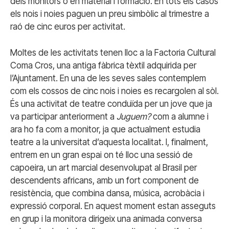
dels monitors o en material i formació. En tots els casos
els nois i noies paguen un preu simbòlic al trimestre a
raó de cinc euros per activitat.
Moltes de les activitats tenen lloc a la Factoria Cultural
Coma Cros, una antiga fàbrica tèxtil adquirida per
l’Ajuntament. En una de les seves sales contemplem
com els cossos de cinc nois i noies es recargolen al sòl.
És una activitat de teatre conduïda per un jove que ja
va participar anteriorment a
Juguem?
com a alumne i
ara ho fa com a monitor, ja que actualment estudia
teatre a la universitat d’aquesta localitat. I, finalment,
entrem en un gran espai on té lloc una sessió de
capoeira, un art marcial desenvolupat al Brasil per
descendents africans, amb un fort component de
resistència, que combina dansa, música, acrobàcia i
expressió corporal. En aquest moment estan asseguts
en grup i la monitora dirigeix una animada conversa