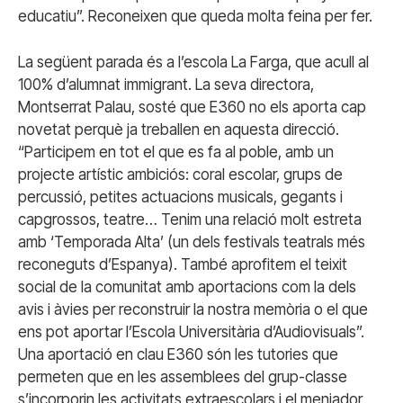
educatiu”. Reconeixen que queda molta feina per fer.
La següent parada és a l’escola La Farga, que acull al
100% d’alumnat immigrant. La seva directora,
Montserrat Palau, sosté que E360 no els aporta cap
novetat perquè ja treballen en aquesta direcció.
“Participem en tot el que es fa al poble, amb un
projecte artístic ambiciós: coral escolar, grups de
percussió, petites actuacions musicals, gegants i
capgrossos, teatre… Tenim una relació molt estreta
amb ‘Temporada Alta’ (un dels festivals teatrals més
reconeguts d’Espanya). També aprofitem el teixit
social de la comunitat amb aportacions com la dels
avis i àvies per reconstruir la nostra memòria o el que
ens pot aportar l’Escola Universitària d’Audiovisuals”.
Una aportació en clau E360 són les tutories que
permeten que en les assemblees del grup-classe
s’incorporin les activitats extraescolars i el menjador