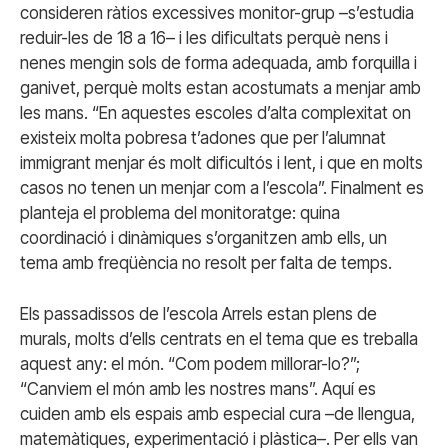
consideren ràtios excessives monitor-grup –s’estudia
reduir-les de 18 a 16– i les dificultats perquè nens i
nenes mengin sols de forma adequada, amb forquilla i
ganivet, perquè molts estan acostumats a menjar amb
les mans. “En aquestes escoles d’alta complexitat on
existeix molta pobresa t’adones que per l’alumnat
immigrant menjar és molt dificultós i lent, i que en molts
casos no tenen un menjar com a l’escola”. Finalment es
planteja el problema del monitoratge: quina
coordinació i dinàmiques s’organitzen amb ells, un
tema amb freqüència no resolt per falta de temps.
Els passadissos de l’escola Arrels estan plens de
murals, molts d’ells centrats en el tema que es treballa
aquest any: el món. “Com podem millorar-lo?”;
“Canviem el món amb les nostres mans”. Aquí es
cuiden amb els espais amb especial cura –de llengua,
matemàtiques, experimentació i plàstica–. Per ells van