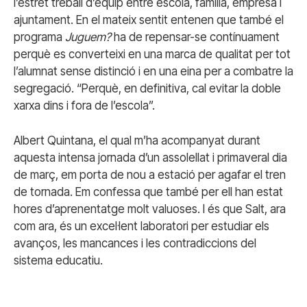
l’estret treball d’equip entre escola, família, empresa i
ajuntament. En el mateix sentit entenen que també el
programa
Juguem?
ha de repensar-se contínuament
perquè es converteixi en una marca de qualitat per tot
l’alumnat sense distinció i en una eina per a combatre la
segregació. “Perquè, en definitiva, cal evitar la doble
xarxa dins i fora de l’escola”.
Albert Quintana, el qual m’ha acompanyat durant
aquesta intensa jornada d’un assolellat i primaveral dia
de març, em porta de nou a estació per agafar el tren
de tornada. Em confessa que també per ell han estat
hores d’aprenentatge molt valuoses. I és que Salt, ara
com ara, és un excel·lent laboratori per estudiar els
avanços, les mancances i les contradiccions del
sistema educatiu.