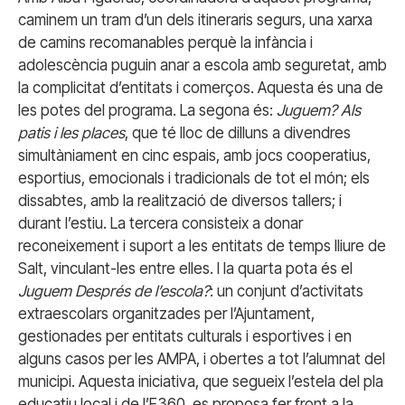
caminem un tram d’un dels itineraris segurs, una xarxa
de camins recomanables perquè la infància i
adolescència puguin anar a escola amb seguretat, amb
la complicitat d’entitats i comerços. Aquesta és una de
les potes del programa. La segona és:
Juguem? Als
patis i les places
, que té lloc de dilluns a divendres
simultàniament en cinc espais, amb jocs cooperatius,
esportius, emocionals i tradicionals de tot el món; els
dissabtes, amb la realització de diversos tallers; i
durant l’estiu. La tercera consisteix a donar
reconeixement i suport a les entitats de temps lliure de
Salt, vinculant-les entre elles. I la quarta pota és el
Juguem Després de l’escola?
: un conjunt d’activitats
extraescolars organitzades per l’Ajuntament,
gestionades per entitats culturals i esportives i en
alguns casos per les AMPA, i obertes a tot l’alumnat del
municipi. Aquesta iniciativa, que segueix l’estela del pla
educatiu local i de l’E360, es proposa fer front a la