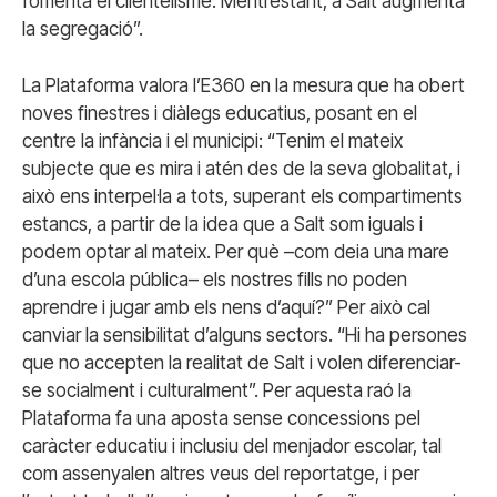
fomenta el clientelisme. Mentrestant, a Salt augmenta
la segregació”.
La Plataforma valora l’E360 en la mesura que ha obert
noves finestres i diàlegs educatius, posant en el
centre la infància i el municipi: “Tenim el mateix
subjecte que es mira i atén des de la seva globalitat, i
això ens interpel·la a tots, superant els compartiments
estancs, a partir de la idea que a Salt som iguals i
podem optar al mateix. Per què –com deia una mare
d’una escola pública– els nostres fills no poden
aprendre i jugar amb els nens d’aquí?” Per això cal
canviar la sensibilitat d’alguns sectors. “Hi ha persones
que no accepten la realitat de Salt i volen diferenciar-
se socialment i culturalment”. Per aquesta raó la
Plataforma fa una aposta sense concessions pel
caràcter educatiu i inclusiu del menjador escolar, tal
com assenyalen altres veus del reportatge, i per