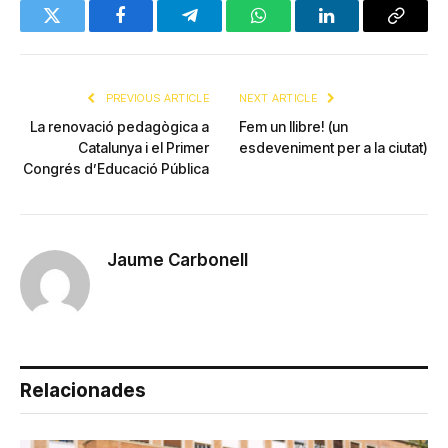
Twitter
Facebook
Telegram
WhatsApp
LinkedIn
Copy
Link
PREVIOUS ARTICLE
NEXT ARTICLE
La renovació pedagògica a
Fem un llibre! (un
Catalunya i el Primer
esdeveniment per a la ciutat)
Congrés d’Educació Pública
Jaume Carbonell
Relacionades