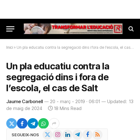
Inici
»
Un pla educatiu contra la segregació dins i fora de l’escola, el cas de Salt
Un pla educatiu contra la
segregació dins i fora de
l’escola, el cas de Salt
Jaume Carbonell
20 - març - 2019 · 06:01
Updated:
13
de maig de 2024
18 Mins Read
X
Instagram
LinkedIn
Telegram
Facebook
RSS
SEGUEIX-NOS
(Twitter)