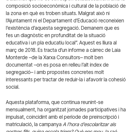
composició socioeconòmica i cultural de la població de
la zona en què es troben situats. Malgrat això ni
l’Ajuntament ni el Departament d’Educació reconeixien
l’existència d’aquesta segregació. Demanem que es
fes un diagnòstic en profunditat de la situació
educativa i un pla educatiu local”. Aquest es lliura al
març de 2018. Es tracta d’un informe a càrrec de Laia
Monterde –de la Xarxa Consultors– molt ben
documentat –on es posa en relleu l’alt índex de
segregació– i amb propostes concretes molt
interessants per tractar de reduir-la i afavorir la cohesió
social.
Aquesta plataforma, que continua reunint-se
mensualment, ha organitzat jornades participatives i ha
impulsat, coincidint amb el període de preinscripció i
matriculació, la campanya
A l’hora d’escolaritzar als
nostres fills, quina escola triem? Què ens mou, la raó,