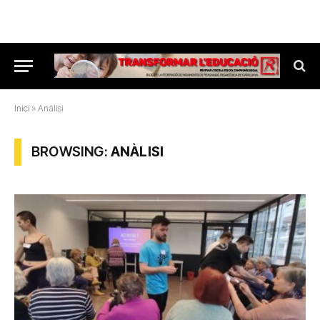
Inici
»
Anàlisi
BROWSING:
ANÀLISI