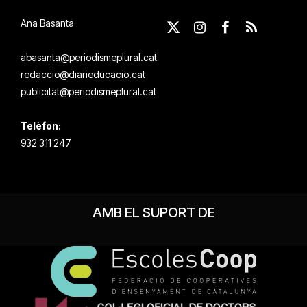
Ana Basanta
X
Instagram
Facebook
RSS
(Twitter)
abasanta@periodismeplural.cat
redaccio@diarieducacio.cat
publicitat@periodismeplural.cat
Telèfon:
932 311 247
AMB EL SUPORT DE