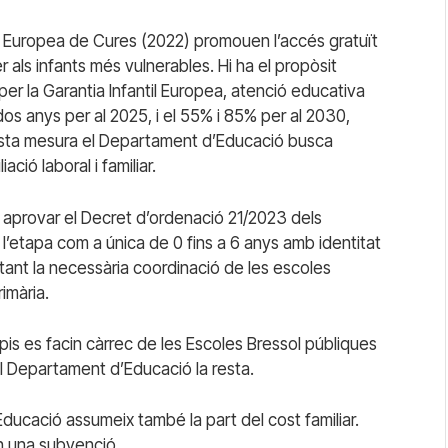
gia Europea de Cures (2022) promouen l’accés gratuït
er als infants més vulnerables. Hi ha el propòsit
 per la Garantia Infantil Europea, atenció educativa
dos anys per al 2025, i el 55% i 85% per al 2030,
sta mesura el Departament d’Educació busca
ació laboral i familiar.
 aprovar el Decret d’ordenació 21/2023 dels
l’etapa com a única de 0 fins a 6 anys amb identitat
litant la necessària coordinació de les escoles
imària.
pis es facin càrrec de les Escoles Bressol públiques
 el Departament d’Educació la resta.
ducació assumeix també la part del cost familiar.
n una subvenció.