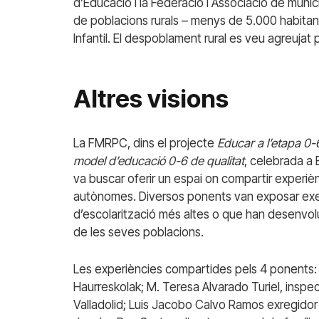
d’Educació i la Federació i Associació de munic
de poblacions rurals – menys de 5.000 habitant
Infantil. El despoblament rural es veu agreujat
Altres visions
La FMRPC, dins el projecte
Educar a l’etapa 0-
model d’educació 0-6 de qualitat
, celebrada a
va buscar oferir un espai on compartir experiè
autònomes. Diversos ponents van exposar exe
d’escolarització més altes o que han desenvolu
de les seves poblacions.
Les experiències compartides pels 4 ponents: 
Haurreskolak; M. Teresa Alvarado Turiel, inspec
Valladolid; Luis Jacobo Calvo Ramos exregidor