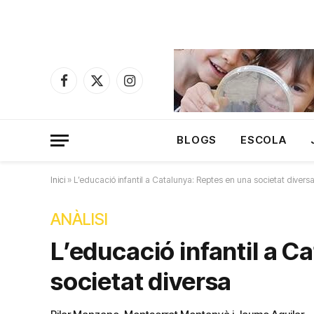
Facebook
X
Instagram
(Twitter)
BLOGS
ESCOLA
Inici
»
L’educació infantil a Catalunya: Reptes en una societat divers
ANÀLISI
L’educació infantil a C
societat diversa