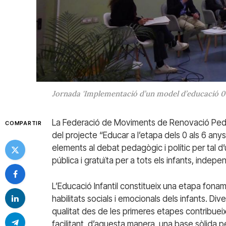
Jornada 'Implementació d’un model d’educació 0-
La Federació de Moviments de Renovació Ped
COMPARTIR
del projecte “Educar a l’etapa dels 0 als 6 any
elements al debat pedagògic i polític per tal d’
pública i gratuïta per a tots els infants, inde
L’Educació Infantil constitueix una etapa fona
habilitats socials i emocionals dels infants. D
qualitat des de les primeres etapes contribueix
facilitant, d’aquesta manera, una base sòlida per