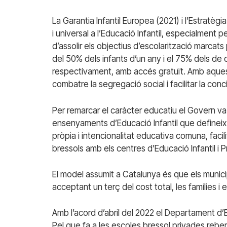
La Garantia Infantil Europea (2021) i l’Estratè
i universal a l’Educació Infantil, especialment p
d’assolir els objectius d’escolarització marcats
del 50% dels infants d’un any i el 75% dels de 
respectivament, amb accés gratuït. Amb aque
combatre la segregació social i facilitar la concili
Per remarcar el caràcter educatiu el Govern va
ensenyaments d’Educació Infantil que defineix 
pròpia i intencionalitat educativa comuna, faci
bressols amb els centres d’Educació Infantil i Pr
El model assumit a Catalunya és que els munici
acceptant un terç del cost total, les famílies i
Amb l’acord d’abril del 2022 el Departament d’E
Pel que fa a les escoles bressol privades rebe