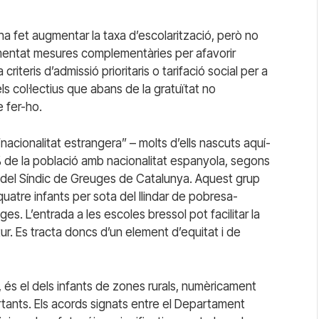
) ha fet augmentar la taxa d’escolarització, però no
plementat mesures complementàries per afavorir
riteris d’admissió prioritaris o tarifació social per a
els col·lectius que abans de la gratuïtat no
e fer-ho.
cionalitat estrangera” – molts d’ells nascuts aquí-
% de la població amb nacionalitat espanyola, segons
23 del Síndic de Greuges de Catalunya. Aquest grup
quatre infants per sota del llindar de pobresa-
s. L’entrada a les escoles bressol pot facilitar la
tur. Es tracta doncs d’un element d’equitat i de
òs, és el dels infants de zones rurals, numèricament
ortants. Els acords signats entre el Departament