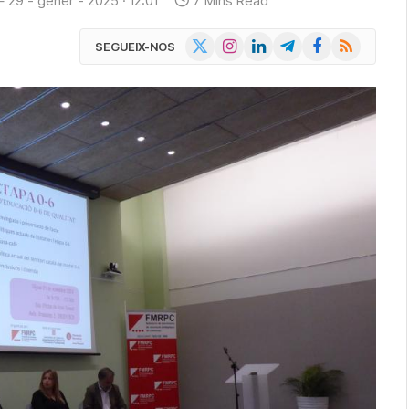
29 - gener - 2025 · 12:01
7 Mins Read
X
Instagram
LinkedIn
Telegram
Facebook
RSS
SEGUEIX-NOS
(Twitter)