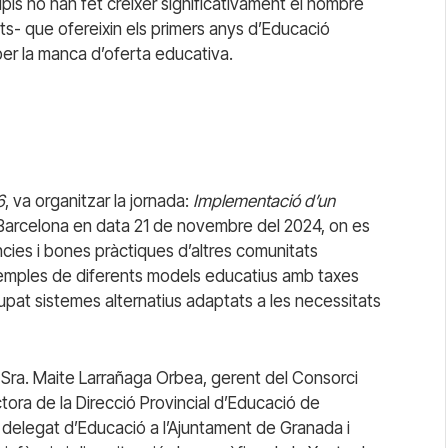
ipis no han fet créixer significativament el nombre
s- que ofereixin els primers anys d’Educació
 per la manca d’oferta educativa.
6
, va organitzar la jornada:
Implementació d’un
 Barcelona en data 21 de novembre del 2024, on es
ncies i bones pràctiques d’altres comunitats
mples de diferents models educatius amb taxes
pat sistemes alternatius adaptats a les necessitats
Sra. Maite Larrañaga Orbea, gerent del Consorci
tora de la Direcció Provincial d’Educació de
 delegat d’Educació a l’Ajuntament de Granada i