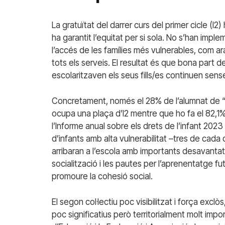
La gratuïtat del darrer curs del primer cicle (I2
ha garantit l’equitat per si sola. No s’han im
l’accés de les famílies més vulnerables, com ara c
tots els serveis. El resultat és que bona part d
escolaritzaven els seus fills/es continuen sens
Concretament, només el 28% de l’alumnat de “na
ocupa una plaça d’I2 mentre que ho fa el 82,1
l’Informe anual sobre els drets de l’infant 20
d’infants amb alta vulnerabilitat –tres de cada 
arribaran a l’escola amb importants desavantatge
socialització i les pautes per l’aprenentatge fu
promoure la cohesió social.
El segon col·lectiu poc visibilitzat i força excl
poc significatius però territorialment molt imp