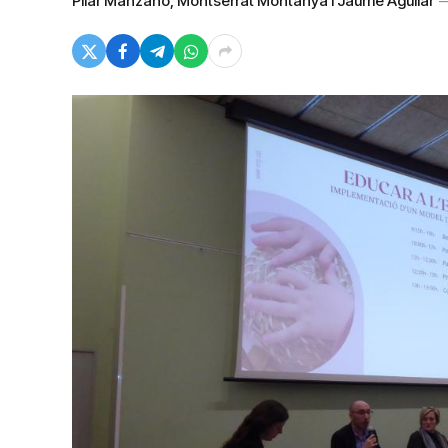
Pilar Manzano, Montserrat Montanyà i Jaume Aguilar