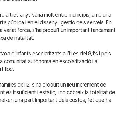
ro a tres anys varia molt entre municipis, amb una
a pública i en el disseny i gestió dels serveis. En
ha variat força, s’ha produït un important tancament
xa de natalitat.
xa d’infants escolaritzats a l’I1 és del 8,1% i pels
a comunitat autònoma en escolarització i a
t lloc.
famílies del I2, s’ha produït un lleu increment de
 és insuficient i estàtic, i no cobreix la totalitat de
meixen una part important dels costos, fet que ha