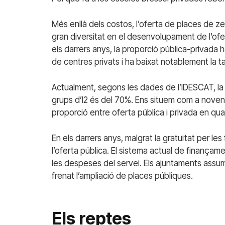
Més enllà dels costos, l’oferta de places de ze
gran diversitat en el desenvolupament de l’ofert
els darrers anys, la proporció pública-privada 
de centres privats i ha baixat notablement la ta
Actualment, segons les dades de l’IDESCAT, la ta
grups d’I2 és del 70%. Ens situem com a noven
proporció entre oferta pública i privada en quar
En els darrers anys, malgrat la gratuïtat per les 
l’oferta pública. El sistema actual de finançament
les despeses del servei. Els ajuntaments assu
frenat l’ampliació de places públiques.
Els reptes