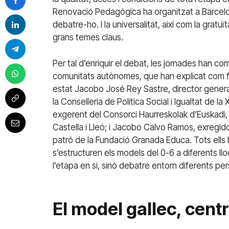
Renovació Pedagògica ha organitzat a Barcelo
debatre-ho. I la universalitat, així com la gratuït
grans temes claus.
Per tal d’enriquir el debat, les jornades han c
comunitats autònomes, que han explicat com fu
estat Jacobo José Rey Sastre, director general
la Conselleria de Política Social i Igualtat de la
exgerent del Consorci Haurreskolak d’Euskadi,
Castella i Lleó; i Jacobo Calvo Ramos, exregid
patró de la Fundació Granada Educa. Tots ells
s’estructuren els models del 0-6 a diferents l
l’etapa en si, sinó debatre entorn diferents pe
El model gallec, centra