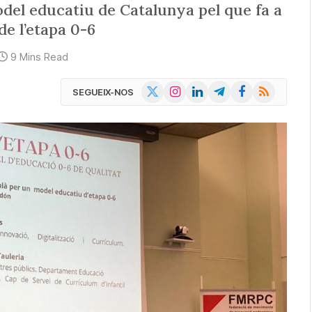
del educatiu de Catalunya pel que fa a
 de l’etapa 0-6
9 Mins Read
X
Instagram
LinkedIn
Telegram
Facebook
RSS
SEGUEIX-NOS
(Twitter)