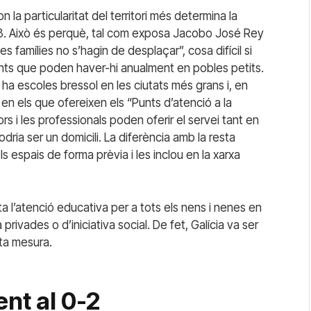
la particularitat del territori més determina la
0-3. Això és perquè, tal com exposa Jacobo José Rey
s famílies no s’hagin de desplaçar”, cosa difícil si
nts que poden haver-hi anualment en pobles petits.
ha escoles bressol en les ciutats més grans i, en
en els que ofereixen els “Punts d’atenció a la
rs i les professionals poden oferir el servei tant en
ria ser un domicili. La diferència amb la resta
s espais de forma prèvia i les inclou en la xarxa
ta l’atenció educativa per a tots els nens i nenes en
privades o d’iniciativa social. De fet, Galícia va ser
ta mesura.
nt al 0-2