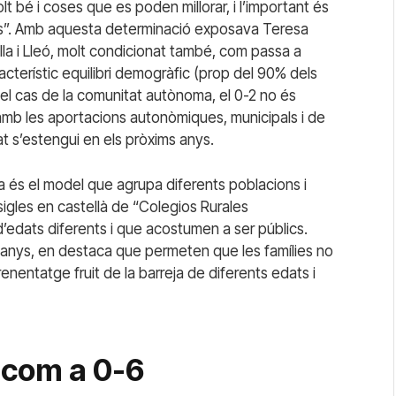
 bé i coses que es poden millorar, i l’important és
res”. Amb aquesta determinació exposava Teresa
lla i Lleó, molt condicionat també, com passa a
u característic equilibri demogràfic (prop del 90% dels
el cas de la comunitat autònoma, el 0-2 no és
s, amb les aportacions autonòmiques, municipals i de
tat s’estengui en els pròxims anys.
a és el model que agrupa diferents poblacions i
igles en castellà de “Colegios Rurales
’edats diferents i que acostumen a ser públics.
s anys, en destaca que permeten que les famílies no
nentatge fruit de la barreja de diferents edats i
 com a 0-6