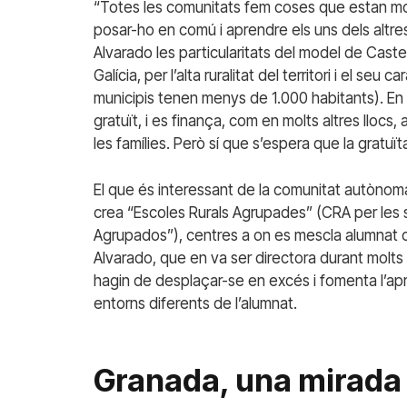
“Totes les comunitats fem coses que estan molt
posar-ho en comú i aprendre els uns dels alt
Alvarado les particularitats del model de Caste
Galícia, per l’alta ruralitat del territori i el se
municipis tenen menys de 1.000 habitants). En 
gratuït, i es finança, com en molts altres lloc
les famílies. Però sí que s’espera que la gratuï
El que és interessant de la comunitat autònom
crea “Escoles Rurals Agrupades” (CRA per les s
Agrupados”), centres a on es mescla alumnat d
Alvarado, que en va ser directora durant molt
hagin de desplaçar-se en excés i fomenta l’apre
entorns diferents de l’alumnat.
Granada, una mirada