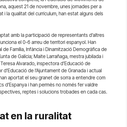
na, aquest 21 de novembre, unes jornades per a
at i la qualitat del currículum, han estat alguns dels
omptat amb la participació de representants d’altres
nciona el 0-6 arreu de territori espanyol. Han
 de Família, Infància i Dinamització Demogràfica de
 Xunta de Galícia; Maite Larrañaga, mestra jubilada i
 Teresa Alvarado, inspectora d’Educació de
or d’Educació de l’Ajuntament de Granada i actual
 han aportat el seu granet de sorra a entendre com
locs d’Espanya i han permès no només fer valdre
rspectives, reptes i solucions trobades en cada cas.
t en la ruralitat