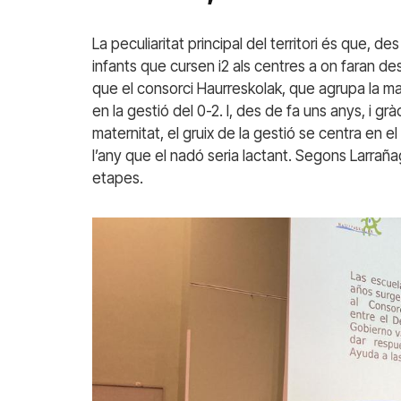
La peculiaritat principal del territori és que, de
infants que cursen i2 als centres a on faran despr
que el consorci Haurreskolak, que agrupa la majo
en la gestió del 0-2. I, des de fa uns anys, i gr
maternitat, el gruix de la gestió se centra en el
l’any que el nadó seria lactant. Segons Larraña
etapes.