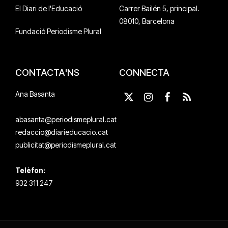
El Diari de l'Educació
Carrer Bailén 5, principal.
08010, Barcelona
Fundació Periodisme Plural
CONTACTA'NS
CONNECTA
Ana Basanta
X
Instagram
Facebook
RSS
(Twitter)
abasanta@periodismeplural.cat
redaccio@diarieducacio.cat
publicitat@periodismeplural.cat
Telèfon:
932 311 247