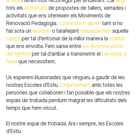
la vida
i tenim molt recorregut per endavant. Cal
llegir
tots els
entramats
de propostes de tallers, xerrades i
activitats que ens ofereixen els Moviments de
Renovació Pedagògia.
Connecta’t i aprèn
tant si ho
fas sota un
lledoner
o taral·lejant
relaxadament
aquella
cançó
per tal d’entomar de la millor manera la
realitat
que ens envolta. Fem xarxa entre
els diversos punts
del territori
per tal d’arribar a transmetre el
benestar a
l’aula
que necessitem.
Us esperem il·lusionades que vingueu a gaudir de les
nostres Escoles d’Estiu
conjuntament
amb totes les
persones que col·laboren i fan possible que els nostres
espais de trobada perdurin malgrat les dificultats dels
temps que hem viscut.
El nostre espai de trobada. Ara i sempre, les Escoles
d’Estiu