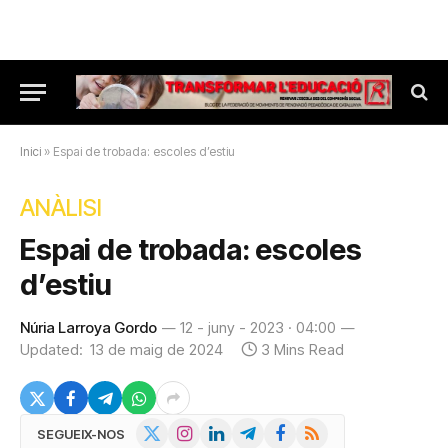
Inici
»
Espai de trobada: escoles d’estiu
ANÀLISI
Espai de trobada: escoles
d’estiu
Núria Larroya Gordo
12 - juny - 2023 · 04:00
Updated:
13 de maig de 2024
3 Mins Read
X
Instagram
LinkedIn
Telegram
Facebook
RSS
SEGUEIX-NOS