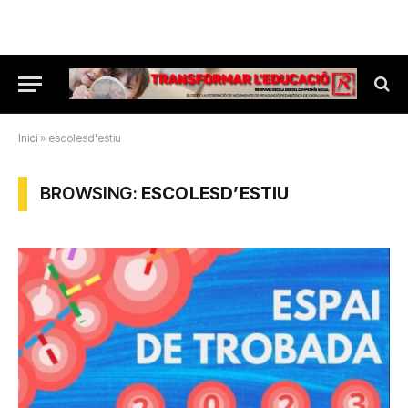
Inici
»
escolesd'estiu
BROWSING:
ESCOLESD’ESTIU