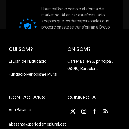
QUI SOM?
ON SOM?
El Diari de l'Educació
Carrer Bailén 5, principal.
08010, Barcelona
Fundació Periodisme Plural
CONTACTA'NS
CONNECTA
Ana Basanta
X
Instagram
Facebook
RSS
(Twitter)
abasanta@periodismeplural.cat