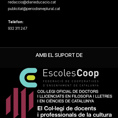
redaccio@diarieducacio.cat
publicitat@periodismeplural.cat
Telèfon:
932 311 247
AMB EL SUPORT DE