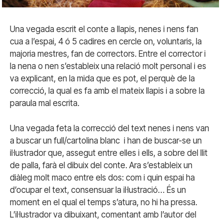
Una vegada escrit el conte a llapis, nenes i nens fan
cua a l’espai, 4 ó 5 cadires en cercle on, voluntaris, la
majoria mestres, fan de correctors. Entre el corrector i
la nena o nen s’estableix una relació molt personal i es
va explicant, en la mida que es pot, el perquè de la
correcció, la qual es fa amb el mateix llapis i a sobre la
paraula mal escrita.
Una vegada feta la correcció del text nenes i nens van
a buscar un full/cartolina blanc i han de buscar-se un
il·lustrador que, assegut entre elles i ells, a sobre del llit
de palla, farà el dibuix del conte. Ara s’estableix un
diàleg molt maco entre els dos: com i quin espai ha
d’ocupar el text, consensuar la il·lustració… És un
moment en el qual el temps s’atura, no hi ha pressa.
L’il·lustrador va dibuixant, comentant amb l’autor del