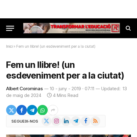
Inici
»
Fem un llibre! (un esdeveniment per a la ciutat)
Fem un llibre! (un
esdeveniment per a la ciutat)
Albert Corominas
10 - juny - 2019 · 07:11
Updated:
13
de maig de 2024
4 Mins Read
X
Instagram
LinkedIn
Telegram
Facebook
RSS
SEGUEIX-NOS
(Twitter)