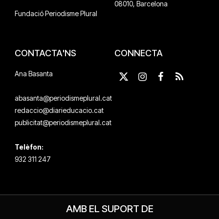
08010, Barcelona
Fundació Periodisme Plural
CONTACTA'NS
CONNECTA
Ana Basanta
X
Instagram
Facebook
RSS
(Twitter)
abasanta@periodismeplural.cat
redaccio@diarieducacio.cat
publicitat@periodismeplural.cat
Telèfon:
932 311 247
AMB EL SUPORT DE