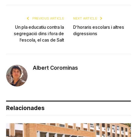
Link
PREVIOUS ARTICLE
NEXT ARTICLE
Un pla educatiu contra la
D’horaris escolars i altres
segregació dins i fora de
digressions
l’escola, el cas de Salt
Albert Corominas
Relacionades