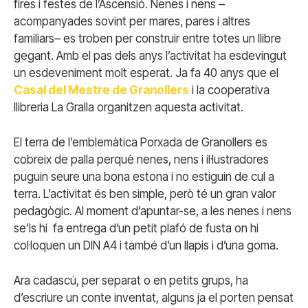
fires i festes de l’Ascensió. Nenes i nens –
acompanyades sovint per mares, pares i altres
familiars– es troben per construir entre totes un llibre
gegant. Amb el pas dels anys l’activitat ha esdevingut
un esdeveniment molt esperat. Ja fa 40 anys que el
Casal del Mestre de Granollers
i la cooperativa
llibreria La Gralla organitzen aquesta activitat.
El terra de l’emblemàtica Porxada de Granollers es
cobreix de palla perquè nenes, nens i il·lustradores
puguin seure una bona estona i no estiguin de cul a
terra. L’activitat és ben simple, però té un gran valor
pedagògic. Al moment d’apuntar-se, a les nenes i nens
se’ls hi fa entrega d’un petit plafó de fusta on hi
col·loquen un DIN A4 i també d’un llapis i d’una goma.
Ara cadascú, per separat o en petits grups, ha
d’escriure un conte inventat, alguns ja el porten pensat