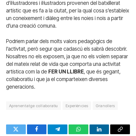
d’il·lustradores i il·lustradors provenen del batxillerat
artístic que es fa a la ciutat, per la qual cosa s’estableix
un coneixement i diàleg entre les noies i nois a partir
d’una creació comuna.
Podriem parlar dels molts valors pedagògics de
l’activtat, però segur que cadascú els sabrà descobrir.
Nosaltres no els exposem, ja que no els volem separar
del mateix relat de vida que comporta una activitat
artística com la de
FER UN LLIBRE
, que és gegant,
col·laboratiu i que ja el comparteixen diverses
generacions.
Aprenentatge col·laboratiu
Experiències
Granollers
Twitter
Facebook
Telegram
WhatsApp
LinkedIn
Copy