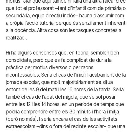
motius. Clar que aquí també hi faria una altra falca: crec
que tot el professorat –tant d’infantil com de primària o
secundària, equip directiu inclòs– hauria d’assumir com
a pròpia l’acció tutorial perquè és senzillament inherent
a la docència. Altra cosa són les tasques concretes a
realitzar…
Hi ha alguns consensos que, en teoria, semblen ben
consolidats, però que es fa complicat de dur a la
pràctica per motius diversos o per raons
inconfessables. Seria el cas de l’inici i l’acabament de la
jornada escolar, que molt majoritàriament se situa
entorn de les 9 del matí i les 16 hores de la tarda. Seria
també el cas de l’àpat del migdia, que se sol posar
entre les 12 i les 14 hores, en un període de temps que
podria comprendre entre els 30 minuts i l’hora i mitja
(però no més). I seria encara el cas de les activitats
extraescolars –dins o fora del recinte escolar– que una