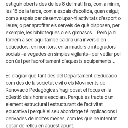
estiguin oberts des de les 8 del matí fins, com a mínim,
les 18 de la tarda, com a espais d’acollida, quan calgui;
com a espais per desenvolupar-hi activitats d’esport o
lleure; o per aprofitar els serveis de què disposen, per
exemple, les biblioteques o els gimnasos… Però ja hi
tornem a ser: aquí també caldria una inversió en
educadors, en monitors, en animadors o integradors
socials –a vegades en simples vigilants– per vetllar pel
bon ús i per l’aprofitament d’aquests equipaments…
És d’agrair que tant des del Departament d’Educació
com des de la societat civil o els Moviments de
Renovació Pedagògica s’hagi posat el focus en la
qüestió dels horaris escolars. Perquè es tracta d’un
element estructural i estructurant de l’activitat
educativa i perquè el seu abordatge té implicacions i
derivades de moltes menes, com les que he intentat
posar de relleu en aquest apunt.