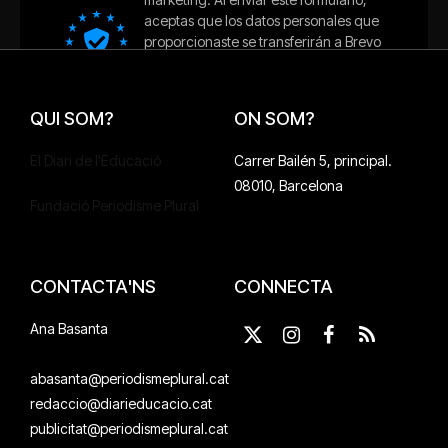
QUI SOM?
ON SOM?
El Diari de l'Educació
Carrer Bailén 5, principal.
08010, Barcelona
Fundació Periodisme Plural
CONTACTA'NS
CONNECTA
Ana Basanta
X
Instagram
Facebook
RSS
(Twitter)
abasanta@periodismeplural.cat
redaccio@diarieducacio.cat
publicitat@periodismeplural.cat