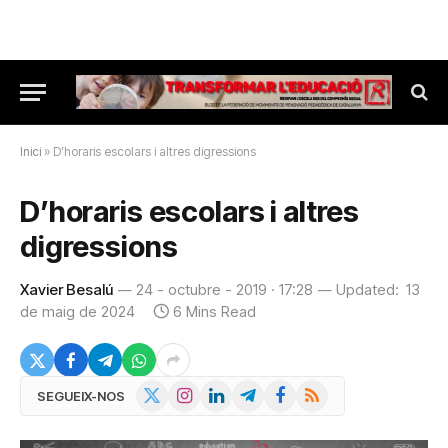
Inici
»
D’horaris escolars i altres digressions
D’horaris escolars i altres
digressions
Xavier Besalú
24 - octubre - 2019 · 17:28
Updated:
13
de maig de 2024
6 Mins Read
X
Instagram
LinkedIn
Telegram
Facebook
RSS
SEGUEIX-NOS
(Twitter)