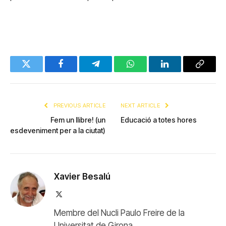
Twitter
Facebook
Telegram
WhatsApp
LinkedIn
Copy
Link
PREVIOUS ARTICLE
NEXT ARTICLE
Fem un llibre! (un
Educació a totes hores
esdeveniment per a la ciutat)
Xavier Besalú
X
(Twitter)
Membre del Nucli Paulo Freire de la
Universitat de Girona