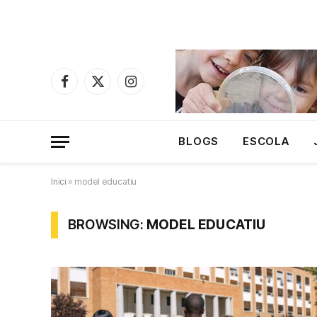
Facebook
X
Instagram
(Twitter)
BLOGS
ESCOLA
Inici
»
model educatiu
BROWSING:
MODEL EDUCATIU