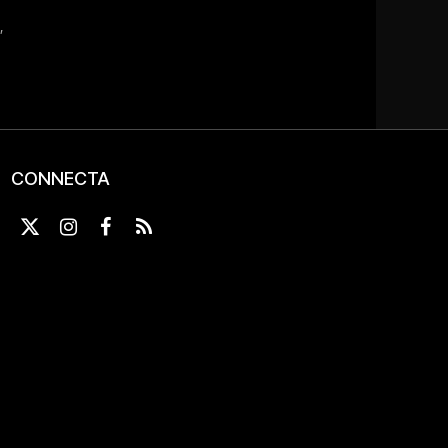
CONNECTA
X
Instagram
Facebook
RSS
(Twitter)