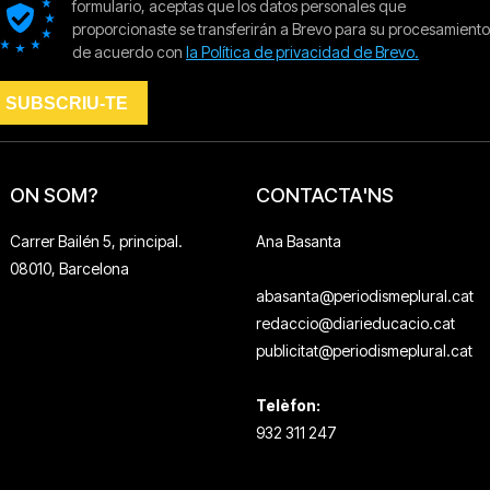
ON SOM?
CONTACTA'NS
Carrer Bailén 5, principal.
Ana Basanta
08010, Barcelona
abasanta@periodismeplural.cat
redaccio@diarieducacio.cat
publicitat@periodismeplural.cat
Telèfon:
932 311 247