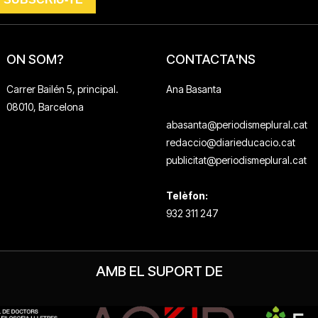
ON SOM?
CONTACTA'NS
Carrer Bailén 5, principal.
Ana Basanta
08010, Barcelona
abasanta@periodismeplural.cat
redaccio@diarieducacio.cat
publicitat@periodismeplural.cat
Telèfon:
932 311 247
AMB EL SUPORT DE