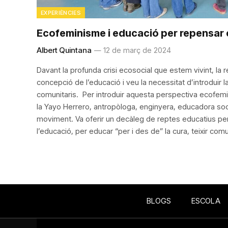
EXPERIÈNCIES
Ecofeminisme i educació per repensar el
Albert Quintana
12 de març de 2024
Davant la profunda crisi ecosocial que estem vivint, la
concepció de l’educació i veu la necessitat d’introduir l
comunitaris. Per introduir aquesta perspectiva ecofemi
la Yayo Herrero, antropòloga, enginyera, educadora soc
moviment. Va oferir un decàleg de reptes educatius per 
l’educació, per educar “per i des de” la cura, teixir comu
BLOGS
ESCOLA