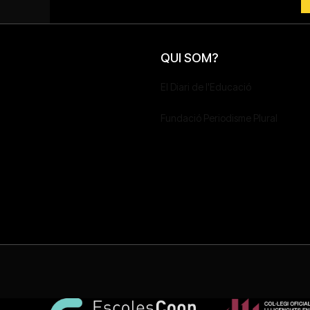
QUI SOM?
El Diari de l'Educació
Fundació Periodisme Plural