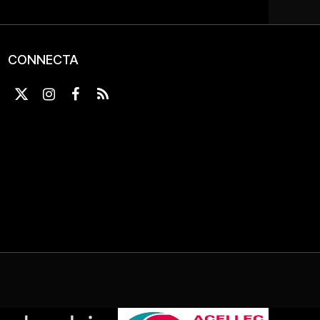
CONNECTA
X
Instagram
Facebook
RSS
(Twitter)