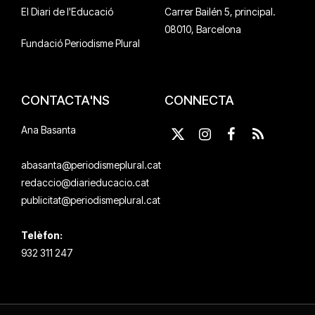
El Diari de l'Educació
Carrer Bailén 5, principal.
08010, Barcelona
Fundació Periodisme Plural
CONTACTA'NS
CONNECTA
Ana Basanta
X
Instagram
Facebook
RSS
(Twitter)
abasanta@periodismeplural.cat
redaccio@diarieducacio.cat
publicitat@periodismeplural.cat
Telèfon:
932 311 247