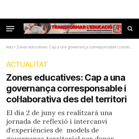
Inici
»
Zones educatives: Cap a una governança corresponsable i col·laborativa des del territori
ACTUALITAT
Zones educatives: Cap a una
governança corresponsable i
col·laborativa des del territori
El dia 2 de juny es realitzarà una
jornada de reflexió i intercanvi
d'experiències de models de
governança territorial per donar