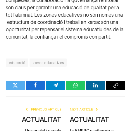
complexes, la col·laboració i la governança territorial
són claus per garantir una educació de qualitat per a
tot l’alumnat. Les zones educatives no són només una
estructura de coordinació i treball en xarxa: són una
oportunitat per repensar el sistema educatiu des de la
comunitat, la confiança i el compromís compartit.
educació
zones educatives
Twitter
Facebook
Telegram
WhatsApp
LinkedIn
Copy
Link
PREVIOUS ARTICLE
NEXT ARTICLE
ACTUALITAT
ACTUALITAT
Universitat i escola
La FMRPC s’adhereix al