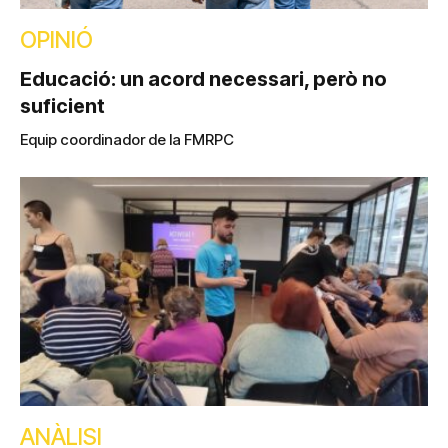
OPINIÓ
Educació: un acord necessari, però no
suficient
Equip coordinador de la FMRPC
ANÀLISI