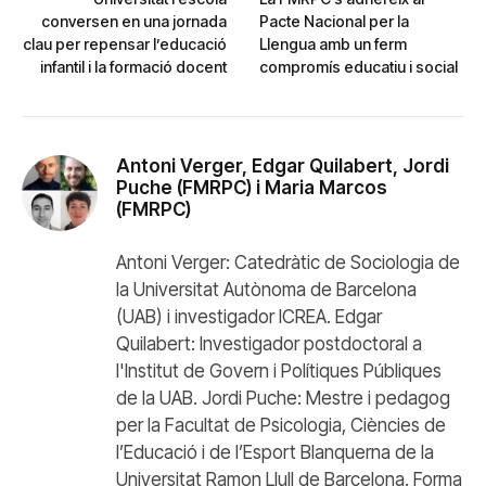
conversen en una jornada
Pacte Nacional per la
clau per repensar l’educació
Llengua amb un ferm
infantil i la formació docent
compromís educatiu i social
Antoni Verger, Edgar Quilabert, Jordi
Puche (FMRPC) i Maria Marcos
(FMRPC)
Antoni Verger: Catedràtic de Sociologia de
la Universitat Autònoma de Barcelona
(UAB) i investigador ICREA. Edgar
Quilabert: Investigador postdoctoral a
l'Institut de Govern i Polítiques Públiques
de la UAB. Jordi Puche: Mestre i pedagog
per la Facultat de Psicologia, Ciències de
l’Educació i de l’Esport Blanquerna de la
Universitat Ramon Llull de Barcelona. Forma