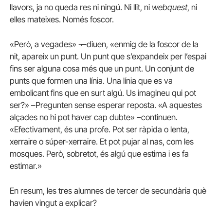
llavors, ja no queda res ni ningú. Ni llit, ni
webquest
, ni
elles mateixes. Només foscor.
«Però, a vegades» ¬–diuen, «enmig de la foscor de la
nit, apareix un punt. Un punt que s’expandeix per l’espai
fins ser alguna cosa més que un punt. Un conjunt de
punts que formen una línia. Una línia que es va
embolicant fins que en surt algú. Us imagineu qui pot
ser?» –Pregunten sense esperar reposta. «A aquestes
alçades no hi pot haver cap dubte» –continuen.
«Efectivament, és una profe. Pot ser ràpida o lenta,
xerraire o súper-xerraire. Et pot pujar al nas, com les
mosques. Però, sobretot, és algú que estima i es fa
estimar.»
En resum, les tres alumnes de tercer de secundària què
havien vingut a explicar?