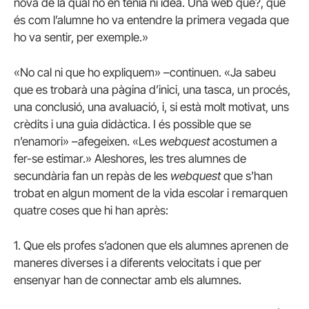
nova de la qual no en tenia ni idea. Una web què?, que
és com l’alumne ho va entendre la primera vegada que
ho va sentir, per exemple.»
«No cal ni que ho expliquem» –continuen. «Ja sabeu
que es trobarà una pàgina d’inici, una tasca, un procés,
una conclusió, una avaluació, i, si està molt motivat, uns
crèdits i una guia didàctica. I és possible que se
n’enamori» –afegeixen. «Les
webquest
acostumen a
fer-se estimar.» Aleshores, les tres alumnes de
secundària fan un repàs de les
webquest
que s’han
trobat en algun moment de la vida escolar i remarquen
quatre coses que hi han après:
1. Que els profes s’adonen que els alumnes aprenen de
maneres diverses i a diferents velocitats i que per
ensenyar han de connectar amb els alumnes.