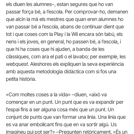
els diuen les alumnes–, estan segures que ho van
passar força bé, a l’escola. Per comprovar-ho, demanen
que alcin la mà els mestres que quan eren alumnes ho
van passar bé a l’escola, abans de continuar dient que
tot i que coses com la Play i la Wii encara són tabú, els
nens i els joves, en general, ho passen bé, a l’escola, i
que hi ha coses que hi ajuden, a banda de les
clàssiques, com ara el pati o el lavabo; per exemple, les
webquest
. Aleshores els expliquen la seva experiència
amb aquesta metodologia didàctica com si fos una
petita història.
«Com moltes coses a la vida» –diuen, «això va
començar en un punt. Un punt que es va expandir per
l’espai fins a ser alguna cosa més que un punt. Un
conjunt de punts que van formar una línia. Una línia que
es va anar embolicant fins que en va sortir algú. Us
imagineu qui pot ser?» –Pregunten retòricament. «És un