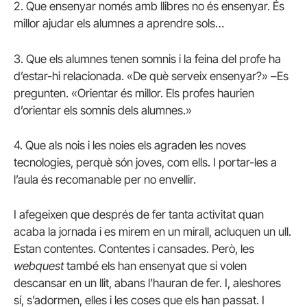
2. Que ensenyar només amb llibres no és ensenyar. És
millor ajudar els alumnes a aprendre sols…
3. Que els alumnes tenen somnis i la feina del profe ha
d’estar-hi relacionada. «De què serveix ensenyar?» –Es
pregunten. «Orientar és millor. Els profes haurien
d’orientar els somnis dels alumnes.»
4. Que als nois i les noies els agraden les noves
tecnologies, perquè són joves, com ells. I portar-les a
l’aula és recomanable per no envellir.
I afegeixen que després de fer tanta activitat quan
acaba la jornada i es mirem en un mirall, acluquen un ull.
Estan contentes. Contentes i cansades. Però, les
webquest
també els han ensenyat que si volen
descansar en un llit, abans l’hauran de fer. I, aleshores
sí, s’adormen, elles i les coses que els han passat. I