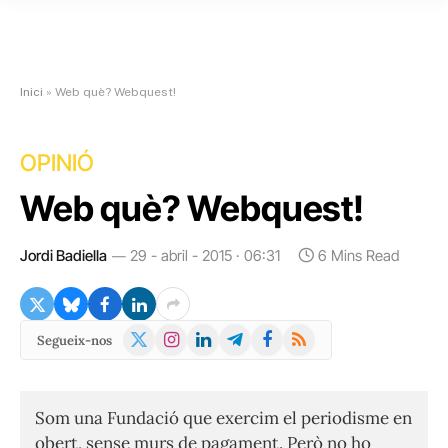
Inici
»
Web què? Webquest!
OPINIÓ
Web què? Webquest!
Jordi Badiella
29 - abril - 2015 · 06:31
6 Mins Read
X
Instagram
LinkedIn
Telegram
Facebook
RSS
Segueix-nos
(Twitter)
Som una Fundació que exercim el periodisme en
obert, sense murs de pagament. Però no ho