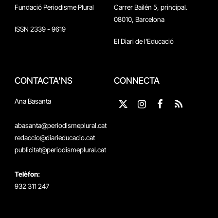
Fundació Periodisme Plural
Carrer Bailén 5, principal.
08010, Barcelona
ISSN 2339 - 9619
El Diari de l'Educació
CONTACTA'NS
CONNECTA
Ana Basanta
X
Instagram
Facebook
RSS
(Twitter)
abasanta@periodismeplural.cat
redaccio@diarieducacio.cat
publicitat@periodismeplural.cat
Telèfon:
932 311 247