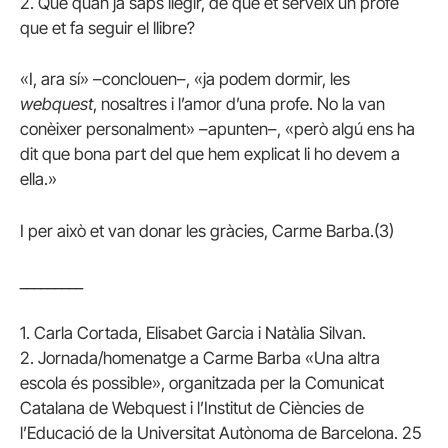
2. Que quan ja saps llegir, de què et serveix un profe
que et fa seguir el llibre?
«I, ara sí» –conclouen–, «ja podem dormir, les
webquest
, nosaltres i l’amor d’una profe. No la van
conèixer personalment» –apunten–, «però algú ens ha
dit que bona part del que hem explicat li ho devem a
ella.»
I per això et van donar les gràcies, Carme Barba.(3)
_________
1. Carla Cortada, Elisabet Garcia i Natàlia Silvan.
2. Jornada/homenatge a Carme Barba «Una altra
escola és possible», organitzada per la Comunicat
Catalana de Webquest i l’Institut de Ciències de
l’Educació de la Universitat Autònoma de Barcelona. 25