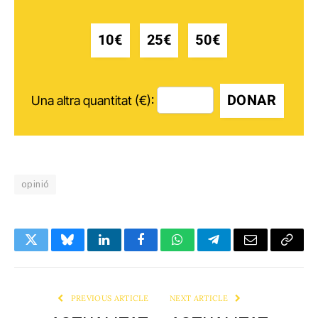
10€
25€
50€
DONAR
Una altra quantitat (€):
opinió
Twitter
Bluesky
LinkedIn
Facebook
WhatsApp
Telegram
Email
Copy
Link
PREVIOUS ARTICLE
NEXT ARTICLE