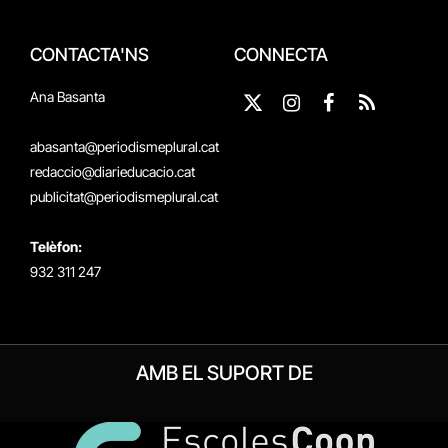
CONTACTA'NS
CONNECTA
Ana Basanta
X
Instagram
Facebook
RSS
(Twitter)
abasanta@periodismeplural.cat
redaccio@diarieducacio.cat
publicitat@periodismeplural.cat
Telèfon:
932 311 247
AMB EL SUPORT DE