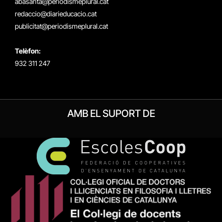
abasanta@periodismeplural.cat
redaccio@diarieducacio.cat
publicitat@periodismeplural.cat
Telèfon:
932 311 247
AMB EL SUPORT DE