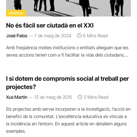
GENERAL
No és fàcil ser ciutadà en el XXI
José Palos
7 de maig de 2024
6 Mins Read
Amb freqüència moltes institucions o entitats al·leguen que les
seves accions tenen com a fi facilitar la vida dels ciutadans.…
I si dotem de compromís social al treball per
projectes?
Xus Martín
13 de maig de 2015
3 Mins Read
Els projectes amb servei incorporen a la investigació, l’acció en
benefici de la comunitat. L’excel·lència educativa es vincula a
la incidència en l’entorn. En aquest article en detallem alguns
exemples.