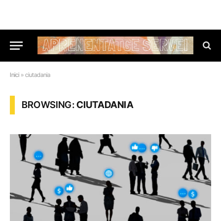
Inici
»
ciutadania
BROWSING:
CIUTADANIA