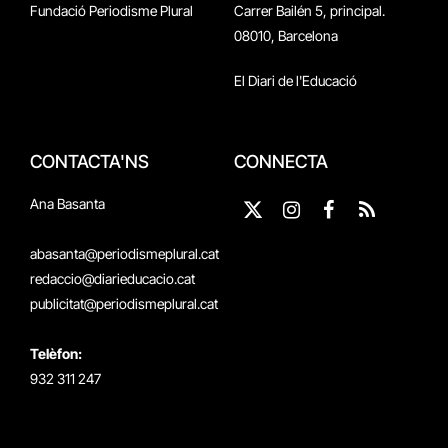
Fundació Periodisme Plural
Carrer Bailén 5, principal.
08010, Barcelona
El Diari de l'Educació
CONTACTA'NS
CONNECTA
Ana Basanta
X
Instagram
Facebook
RSS
(Twitter)
abasanta@periodismeplural.cat
redaccio@diarieducacio.cat
publicitat@periodismeplural.cat
Telèfon:
932 311 247