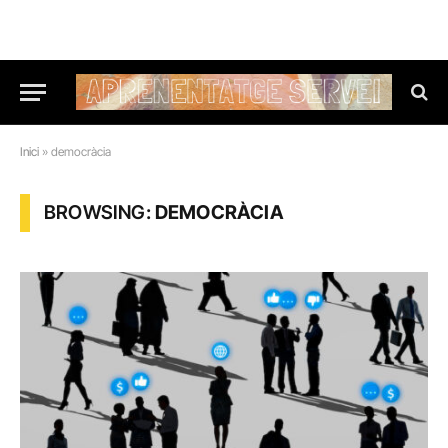
Inici
»
democràcia
BROWSING:
DEMOCRÀCIA