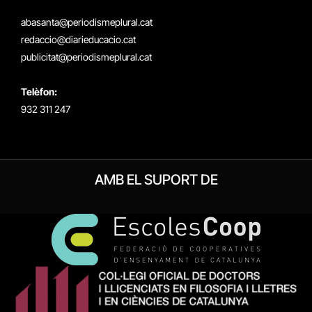
(Twitter)
abasanta@periodismeplural.cat
redaccio@diarieducacio.cat
publicitat@periodismeplural.cat
Telèfon:
932 311 247
AMB EL SUPORT DE