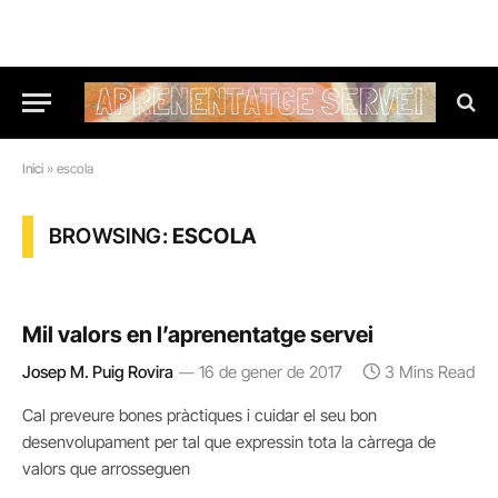
Inici
»
escola
BROWSING:
ESCOLA
Mil valors en l’aprenentatge servei
Josep M. Puig Rovira
16 de gener de 2017
3 Mins Read
Cal preveure bones pràctiques i cuidar el seu bon
desenvolupament per tal que expressin tota la càrrega de
valors que arrosseguen