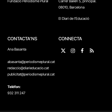
Fundació Periodisme Plural
Carrer Bailén 5, principal.
08010, Barcelona
El Diari de l'Educació
CONTACTA'NS
CONNECTA
Ana Basanta
X
Instagram
Facebook
RSS
(Twitter)
abasanta@periodismeplural.cat
redaccio@diarieducacio.cat
publicitat@periodismeplural.cat
Telèfon:
932 311 247